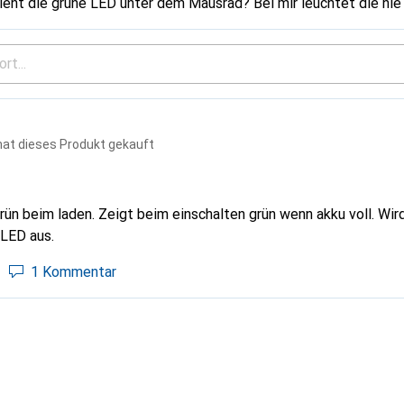
ent die grüne LED unter dem Mausrad? Bei mir leuchtet die nie
hat dieses Produkt gekauft
rün beim laden. Zeigt beim einschalten grün wenn akku voll. Wird
 LED aus.
1 Kommentar