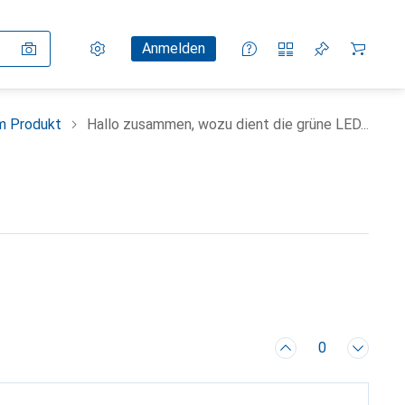
Einstellungen
Kundenkonto
Vergleichslisten
Merklisten
Warenkorb
Anmelden
m Produkt
Hallo zusammen, wozu dient die grüne LED...
0