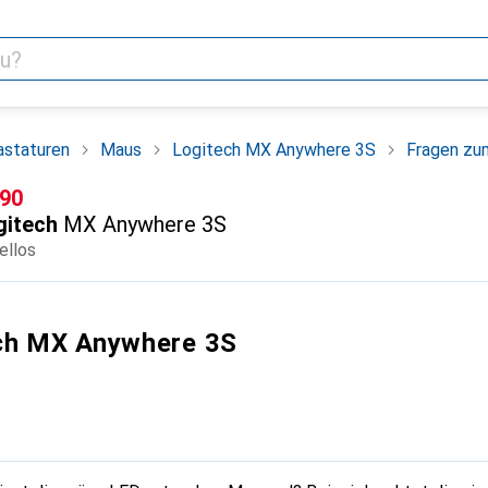
astaturen
Maus
Logitech MX Anywhere 3S
Fragen zu
F
.90
gitech
MX Anywhere 3S
ellos
ech MX Anywhere 3S