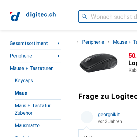
Suche
Navigation nach Kategorien
Gesamtsortiment
Peripherie
Mäuse + T
Gesamtsortiment
CH
50
Peripherie
Lo
Mäuse + Tastaturen
Kab
Keycaps
Maus
Frage zu Logit
Maus + Tastatur
Zubehör
georgnikit
vor 2 Jahren
Mausmatte