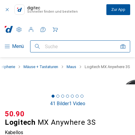
digitec
Zur App
Schneller finden und bestellen
Einstellungen
Kundenkonto
Vergleichslisten
Merklisten
Warenkorb
Navigation nach Kategorien
Menü
Suche
eripherie
Mäuse + Tastaturen
Maus
Logitech MX Anywhere 3S
41 Bilder
1 Video
CHF
50.90
Logitech
MX Anywhere 3S
Kabellos