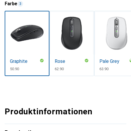
Farbe
3
Graphite
Rose
Pale Grey
CHF
50.90
CHF
62.90
CHF
63.90
Produktinformationen