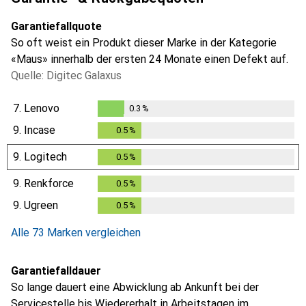
Garantiefallquote
So oft weist ein Produkt dieser Marke in der Kategorie
«Maus» innerhalb der ersten 24 Monate einen Defekt auf.
Quelle: Digitec Galaxus
7.
Lenovo
0.3
%
0.3
%
9.
Incase
0.5
%
0.5
%
9.
Logitech
0.5
%
0.5
%
9.
Renkforce
0.5
%
0.5
%
9.
Ugreen
0.5
%
0.5
%
Alle 73 Marken vergleichen
Garantiefalldauer
So lange dauert eine Abwicklung ab Ankunft bei der
Servicestelle bis Wiedererhalt in Arbeitstagen im