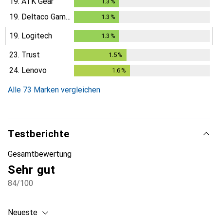
19.
ATK Gear
1.3
%
1.3
%
19.
Deltaco Gaming
1.3
%
1.3
%
19.
Logitech
1.3
%
1.3
%
23.
Trust
1.5
%
1.5
%
24.
Lenovo
1.6
%
1.6
%
Alle 73 Marken vergleichen
Testberichte
Gesamtbewertung
Sehr gut
84
/100
Neueste