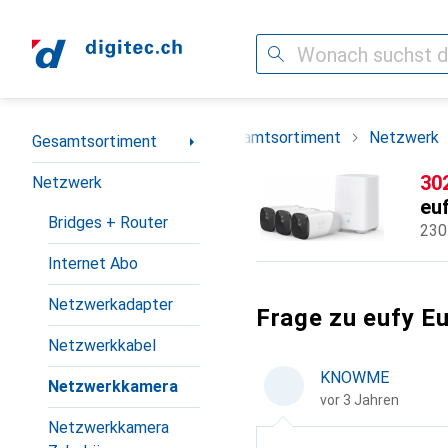
Suche
Navigation nach Kategorien
Gesamtsortiment
Netzwerk
Gesamtsortiment
CH
30
Netzwerk
eu
Bridges + Router
230
Internet Abo
Netzwerkadapter
Frage zu eufy E
Netzwerkkabel
KNOWME
Netzwerkkamera
vor 3 Jahren
Netzwerkkamera