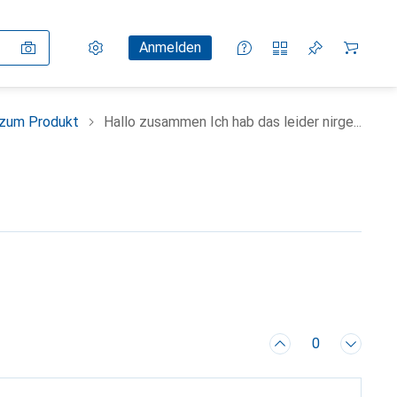
Einstellungen
Kundenkonto
Vergleichslisten
Merklisten
Warenkorb
Anmelden
 zum Produkt
Hallo zusammen Ich hab das leider nirge...
0