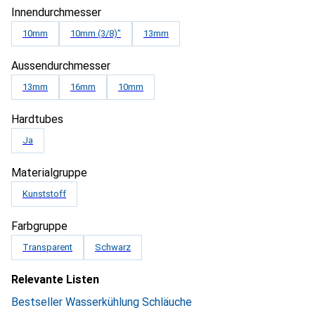
Innendurchmesser
10mm
10mm (3/8)"
13mm
Aussendurchmesser
13mm
16mm
10mm
Hardtubes
Ja
Materialgruppe
Kunststoff
Farbgruppe
Transparent
Schwarz
Relevante Listen
Bestseller Wasserkühlung Schläuche