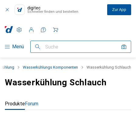
digitec
Zur App
Schneller finden und bestellen
Einstellungen
Kundenkonto
Vergleichslisten
Merklisten
Warenkorb
Navigation nach Kategorien
Menü
Suche
kühlung
Wasserkühlungs Komponenten
Wasserkühlung Schlauch
Wasserkühlung Schlauch
Produkte
Forum