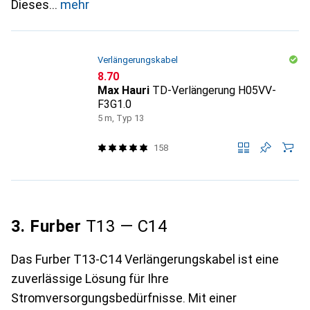
Dieses
mehr
Verlängerungskabel
CHF
8.70
Max Hauri
TD-Verlängerung H05VV-
F3G1.0
5 m, Typ 13
158
3. Furber
T13 — C14
Das Furber T13-C14 Verlängerungskabel ist eine
zuverlässige Lösung für Ihre
Stromversorgungsbedürfnisse. Mit einer