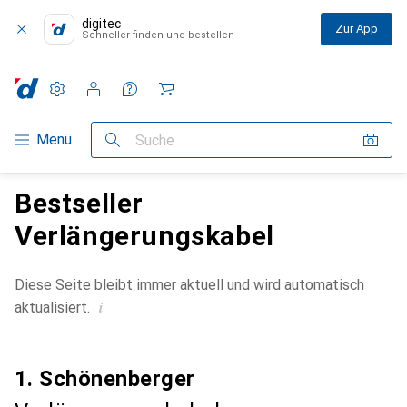
digitec
Zur App
Schneller finden und bestellen
Einstellungen
Kundenkonto
Vergleichslisten
Merklisten
Warenkorb
Navigation nach Kategorien
Menü
Suche
Bestseller
Verlängerungskabel
Diese Seite bleibt immer aktuell und wird automatisch
i
aktualisiert.
1. Schönenberger