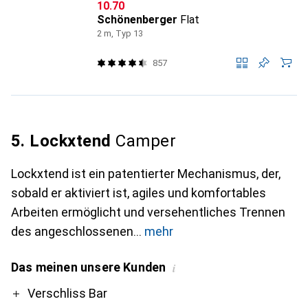
CHF
10.70
Schönenberger
Flat
2 m, Typ 13
857
5. Lockxtend
Camper
Lockxtend ist ein patentierter Mechanismus, der,
sobald er aktiviert ist, agiles und komfortables
Arbeiten ermöglicht und versehentliches Trennen
des angeschlossenen
mehr
Das meinen unsere Kunden
i
Pro
Verschliss Bar