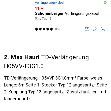
Verlängerungskabel
CHF
11.–
Schönenberger
Verlängerungskabel
5 m, Typ 13
863
2. Max Hauri
TD-Verlängerung
H05VV-F3G1.0
TD-Verlängerung H05VVF 3G1.0mm² Farbe: weiss
Länge: 5m Seite 1: Stecker Typ 12 angespritzt Seite
2: Kupplung Typ 13 angespritzt Zusatzfunktion: mit
Kinderschutz