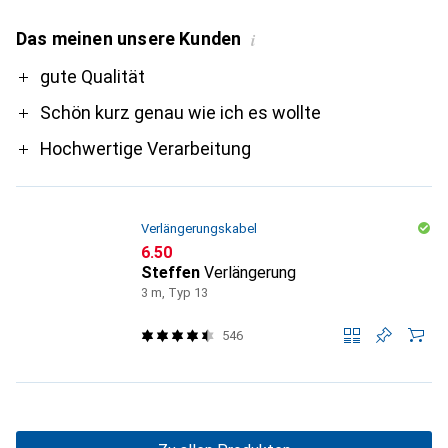
Das meinen unsere Kunden
i
Pro
gute Qualität
Schön kurz genau wie ich es wollte
Hochwertige Verarbeitung
Verlängerungskabel
CHF
6.50
Steffen
Verlängerung
3 m, Typ 13
546