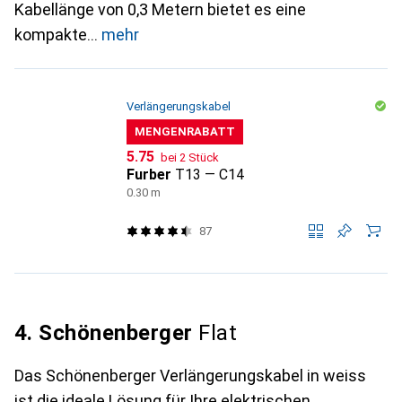
Kabellänge von 0,3 Metern bietet es eine
kompakte
mehr
Verlängerungskabel
MENGENRABATT
CHF
5.75
bei 2 Stück
Furber
T13 — C14
0.30 m
87
4. Schönenberger
Flat
Das Schönenberger Verlängerungskabel in weiss
ist die ideale Lösung für Ihre elektrischen