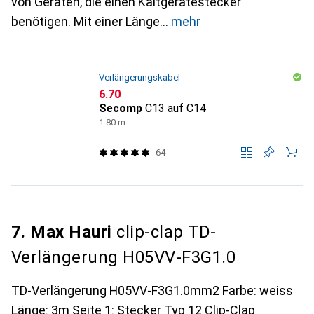
von Geräten, die einen Kaltgerätestecker
benötigen. Mit einer Länge
mehr
Verlängerungskabel
CHF
6.70
Secomp
C13 auf C14
1.80 m
64
7. Max Hauri
clip-clap TD-
Verlängerung H05VV-F3G1.0
TD-Verlängerung H05VV-F3G1.0mm2 Farbe: weiss
Länge: 3m Seite 1: Stecker Typ 12 Clip-Clap