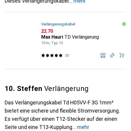
Dieses Verlängerungskabel
mehr
Verlängerungskabel
CHF
22.70
Max Hauri
TD Verlängerung
10 m, Typ 13
30
10. Steffen
Verlängerung
Das Verlängerungskabel Td H05VV-F 3G 1mm²
bietet eine sichere und flexible Stromversorgung.
Es verfügt über einen T12-Stecker auf der einen
Seite und eine T13-Kupplung
mehr