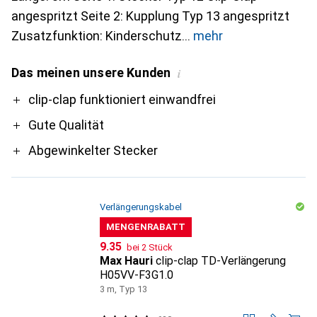
angespritzt Seite 2: Kupplung Typ 13 angespritzt
Zusatzfunktion: Kinderschutz
mehr
Das meinen unsere Kunden
i
Pro
clip-clap funktioniert einwandfrei
Gute Qualität
Abgewinkelter Stecker
Verlängerungskabel
MENGENRABATT
CHF
9.35
bei 2 Stück
Max Hauri
clip-clap TD-Verlängerung
H05VV-F3G1.0
3 m, Typ 13