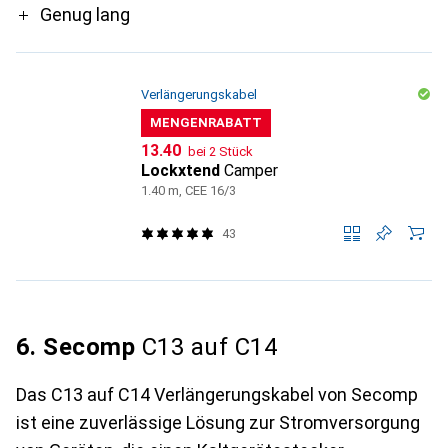
Genug lang
Verlängerungskabel
MENGENRABATT
CHF
13.40
bei 2 Stück
Lockxtend
Camper
1.40 m, CEE 16/3
43
6. Secomp
C13 auf C14
Das C13 auf C14 Verlängerungskabel von Secomp
ist eine zuverlässige Lösung zur Stromversorgung