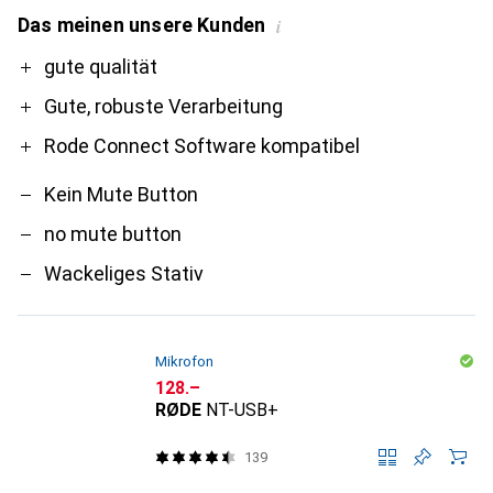
Das meinen unsere Kunden
i
Pro
Contra
gute qualität
Gute, robuste Verarbeitung
Rode Connect Software kompatibel
Kein Mute Button
no mute button
Wackeliges Stativ
Mikrofon
CHF
128.–
RØDE
NT-USB+
139