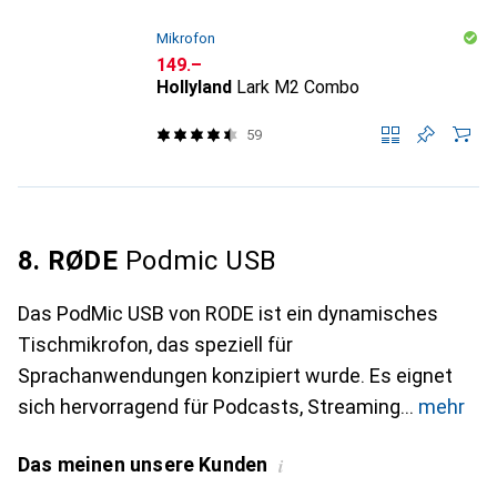
Mikrofon
CHF
149.–
Hollyland
Lark M2 Combo
59
8. RØDE
Podmic USB
Das PodMic USB von RODE ist ein dynamisches
Tischmikrofon, das speziell für
Sprachanwendungen konzipiert wurde. Es eignet
sich hervorragend für Podcasts, Streaming
mehr
Das meinen unsere Kunden
i