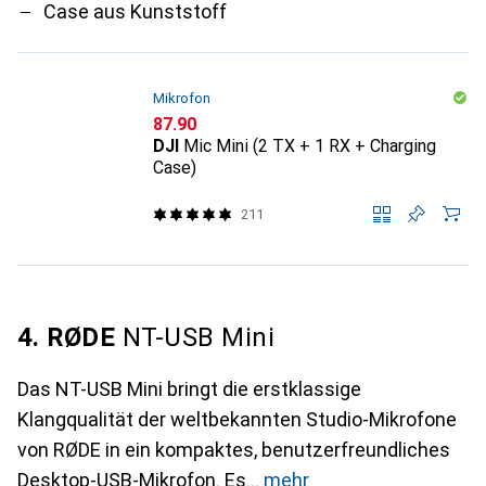
Case aus Kunststoff
Mikrofon
CHF
87.90
DJI
Mic Mini (2 TX + 1 RX + Charging
Case)
211
4. RØDE
NT-USB Mini
Das NT-USB Mini bringt die erstklassige
Klangqualität der weltbekannten Studio-Mikrofone
von RØDE in ein kompaktes, benutzerfreundliches
Desktop-USB-Mikrofon. Es
mehr