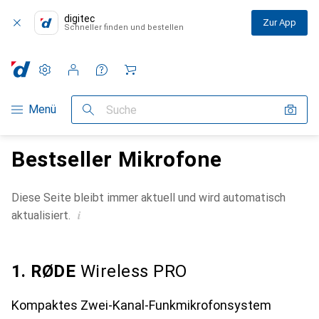
digitec
Zur App
Schneller finden und bestellen
Einstellungen
Kundenkonto
Vergleichslisten
Merklisten
Warenkorb
Navigation nach Kategorien
Menü
Suche
Bestseller Mikrofone
Diese Seite bleibt immer aktuell und wird automatisch
i
aktualisiert.
1. RØDE
Wireless PRO
Kompaktes Zwei-Kanal-Funkmikrofonsystem