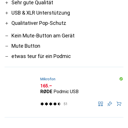
Pro
Contra
Sehr gute Qualität
USB & XLR Unterstützung
Qualitativer Pop-Schutz
Kein Mute-Button am Gerät
Mute Button
etwas teur für ein Podmic
Mikrofon
CHF
165.–
RØDE
Podmic USB
51