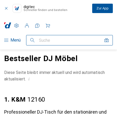
digitec
Zur App
Schneller finden und bestellen
Einstellungen
Kundenkonto
Vergleichslisten
Merklisten
Warenkorb
Navigation nach Kategorien
Menü
Suche
Bestseller DJ Möbel
Diese Seite bleibt immer aktuell und wird automatisch
i
aktualisiert.
1. K&M
12160
Professioneller DJ-Tisch für den stationären und