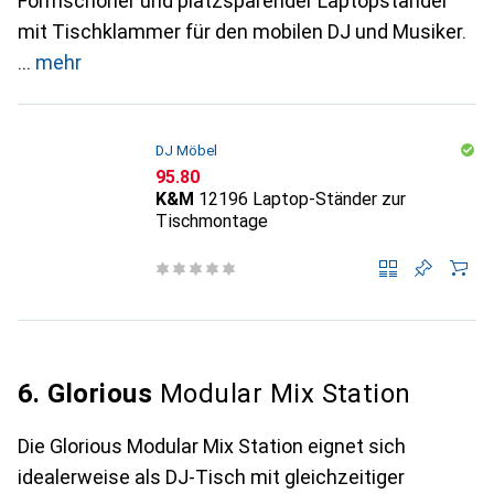
Formschöner und platzsparender Laptopständer
mit Tischklammer für den mobilen DJ und Musiker.
mehr
DJ Möbel
CHF
95.80
K&M
12196 Laptop-Ständer zur
Tischmontage
6. Glorious
Modular Mix Station
Die Glorious Modular Mix Station eignet sich
idealerweise als DJ-Tisch mit gleichzeitiger