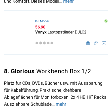
und Komfort. Dieses Modell
mehr
DJ Möbel
CHF
56.90
Vonyx
Laptopständer DJLC2
8. Glorious
Workbench Box 1/2
Platz für CDs, DVDs, Bücher usw. mit Aussparung
für Kabelführung. Praktische, drehbare
Ablageflächen für Monitorboxen. 2x 4 HE 19'' Racks.
Ausziehbare Schublade
mehr