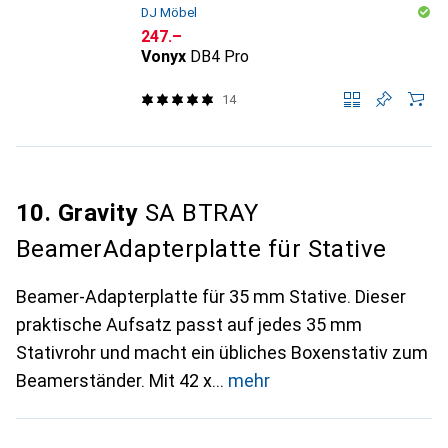
DJ Möbel
CHF
247.–
Vonyx
DB4 Pro
14
10. Gravity
SA BTRAY
BeamerAdapterplatte für Stative
Beamer-Adapterplatte für 35 mm Stative. Dieser
praktische Aufsatz passt auf jedes 35 mm
Stativrohr und macht ein übliches Boxenstativ zum
Beamerständer. Mit 42 x
mehr