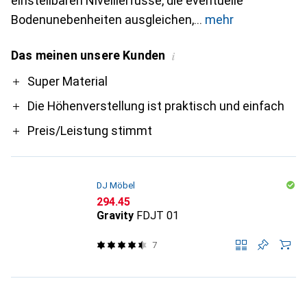
einstellbaren Nivellierfüsse, die eventuelle
Bodenunebenheiten ausgleichen,
mehr
Das meinen unsere Kunden
i
Pro
Super Material
Die Höhenverstellung ist praktisch und einfach
Preis/Leistung stimmt
DJ Möbel
CHF
294.45
Gravity
FDJT 01
7