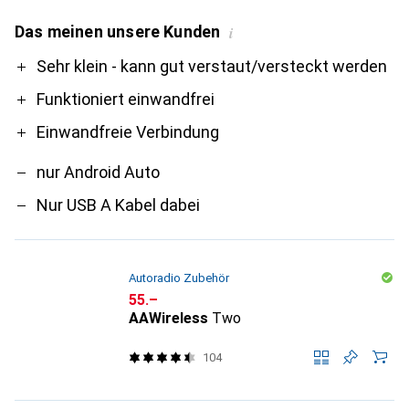
Das meinen unsere Kunden
i
Pro
Contra
Sehr klein - kann gut verstaut/versteckt werden
Funktioniert einwandfrei
Einwandfreie Verbindung
nur Android Auto
Nur USB A Kabel dabei
Autoradio Zubehör
CHF
55.–
AAWireless
Two
104