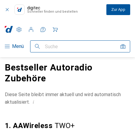
digitec
Zur App
Schneller finden und bestellen
Einstellungen
Kundenkonto
Vergleichslisten
Merklisten
Warenkorb
Navigation nach Kategorien
Menü
Suche
Bestseller Autoradio
Zubehöre
Diese Seite bleibt immer aktuell und wird automatisch
i
aktualisiert.
1. AAWireless
TWO+