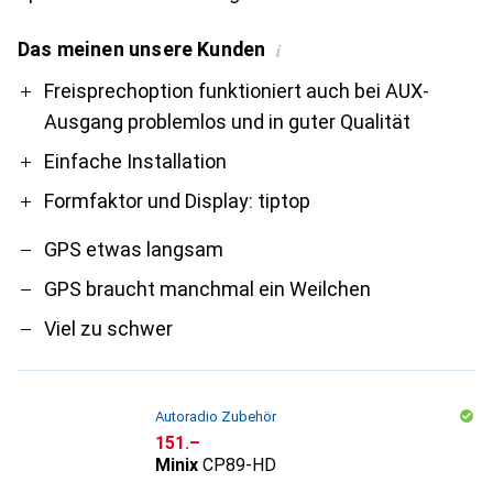
Das meinen unsere Kunden
i
Pro
Contra
Freisprechoption funktioniert auch bei AUX-
Ausgang problemlos und in guter Qualität
Einfache Installation
Formfaktor und Display: tiptop
GPS etwas langsam
GPS braucht manchmal ein Weilchen
Viel zu schwer
Autoradio Zubehör
CHF
151.–
Minix
CP89-HD