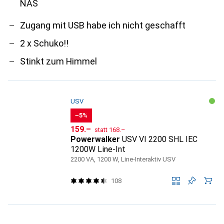
NAS
Zugang mit USB habe ich nicht geschafft
2 x Schuko!!
Stinkt zum Himmel
USV
−5%
CHF
CHF
159.–
statt
168.–
Powerwalker
USV VI 2200 SHL IEC
1200W Line-Int
2200 VA, 1200 W, Line-Interaktiv USV
108