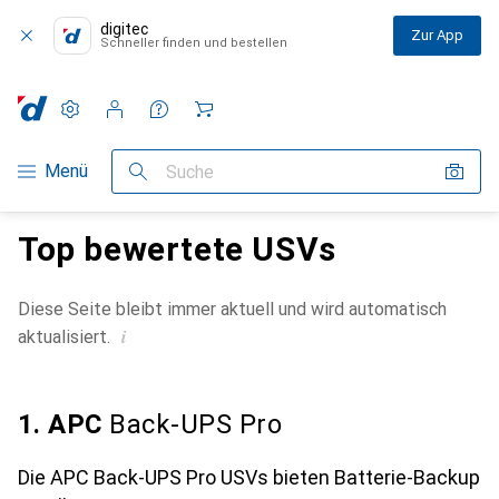
digitec
Zur App
Schneller finden und bestellen
Einstellungen
Kundenkonto
Vergleichslisten
Merklisten
Warenkorb
Navigation nach Kategorien
Menü
Suche
Top bewertete USVs
Diese Seite bleibt immer aktuell und wird automatisch
i
aktualisiert.
1. APC
Back-UPS Pro
Die APC Back-UPS Pro USVs bieten Batterie-Backup