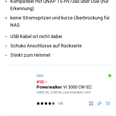
Kompatibel mit QNAP TS-h973ax über USB (nur
Erkennung)
keine Stromspitzen und kurze Überbrückung für
NAS
USB Kabel ist nicht dabei
Schuko Anschlüsse auf Rückseite
Stinkt zum Himmel
USV
CHF
410.–
Powerwalker
VI 3000 CW IEC
3000 VA, 2100 W, Line-Interaktiv USV
108