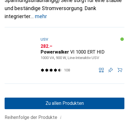
Spannungsunabhängig) Serie sorgt für eine stabile
und beständige Stromversorgung. Dank
integrierter
mehr
USV
CHF
282.–
Powerwalker
VI 1000 ERT HID
1000 VA, 900 W, Line-Interaktiv USV
108
Zu allen Produkten
i
Reihenfolge der Produkte