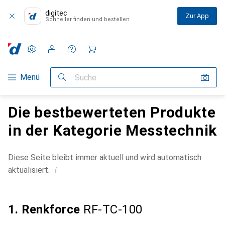
digitec
Zur App
Schneller finden und bestellen
Einstellungen
Kundenkonto
Vergleichslisten
Merklisten
Warenkorb
Navigation nach Kategorien
Menü
Suche
Die bestbewerteten Produkte
in der Kategorie Messtechnik
Diese Seite bleibt immer aktuell und wird automatisch
i
aktualisiert.
1. Renkforce
RF-TC-100