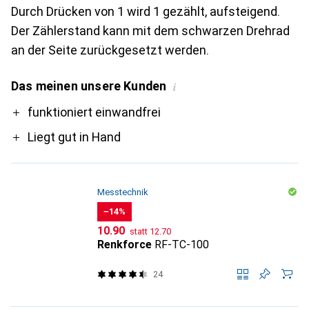
Durch Drücken von 1 wird 1 gezählt, aufsteigend.
Der Zählerstand kann mit dem schwarzen Drehrad
an der Seite zurückgesetzt werden.
Das meinen unsere Kunden
i
Pro
funktioniert einwandfrei
Liegt gut in Hand
Messtechnik
−14%
CHF
CHF
10.90
statt
12.70
Renkforce
RF-TC-100
24