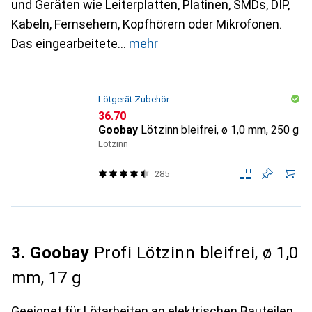
und Geräten wie Leiterplatten, Platinen, SMDs, DIP,
Kabeln, Fernsehern, Kopfhörern oder Mikrofonen.
Das eingearbeitete
mehr
Lötgerät Zubehör
CHF
36.70
Goobay
Lötzinn bleifrei, ø 1,0 mm, 250 g
Lötzinn
285
3. Goobay
Profi Lötzinn bleifrei, ø 1,0
mm, 17 g
Geeignet für Lötarbeiten an elektrischen Bauteilen