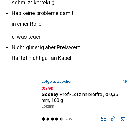
Pro
Contra
schmilzt korrekt ;)
Hab keine probleme damit
in einer Rolle
etwas teuer
Nicht günstig aber Preiswert
Haftet nicht gut an Kabel
Lötgerät Zubehör
CHF
25.90
Goobay
Profi-Lötzinn bleifrei, ø 0,35
mm, 100 g
Lötzinn
285