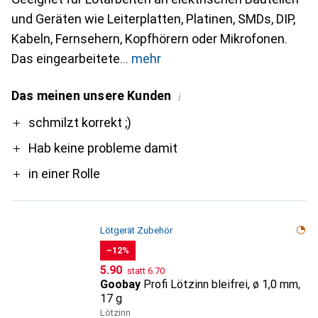
und Geräten wie Leiterplatten, Platinen, SMDs, DIP,
Kabeln, Fernsehern, Kopfhörern oder Mikrofonen.
Das eingearbeitete
mehr
Das meinen unsere Kunden
i
Pro
schmilzt korrekt ;)
Hab keine probleme damit
in einer Rolle
Lötgerät Zubehör
−12%
CHF
CHF
5.90
statt
6.70
Goobay
Profi Lötzinn bleifrei, ø 1,0 mm,
17 g
Lötzinn