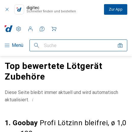
digitec
Zur App
Schneller finden und bestellen
Einstellungen
Kundenkonto
Vergleichslisten
Merklisten
Warenkorb
Navigation nach Kategorien
Menü
Suche
Top bewertete Lötgerät
Zubehöre
Diese Seite bleibt immer aktuell und wird automatisch
i
aktualisiert.
1. Goobay
Profi Lötzinn bleifrei, ø 1,0