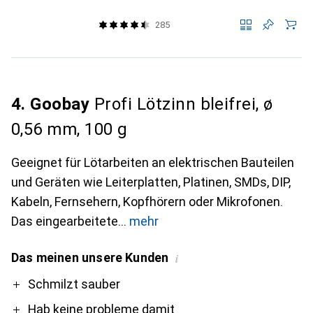
285
4. Goobay
Profi Lötzinn bleifrei, ø
0,56 mm, 100 g
Geeignet für Lötarbeiten an elektrischen Bauteilen
und Geräten wie Leiterplatten, Platinen, SMDs, DIP,
Kabeln, Fernsehern, Kopfhörern oder Mikrofonen.
Das eingearbeitete
mehr
Das meinen unsere Kunden
i
Pro
Contra
Schmilzt sauber
Hab keine probleme damit