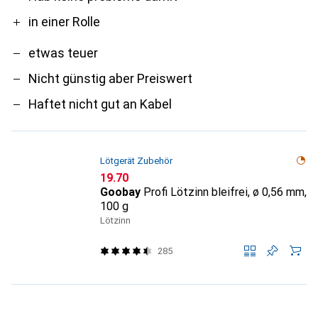
in einer Rolle
etwas teuer
Nicht günstig aber Preiswert
Haftet nicht gut an Kabel
Lötgerät Zubehör
CHF
19.70
Goobay
Profi Lötzinn bleifrei, ø 0,56 mm,
100 g
Lötzinn
285