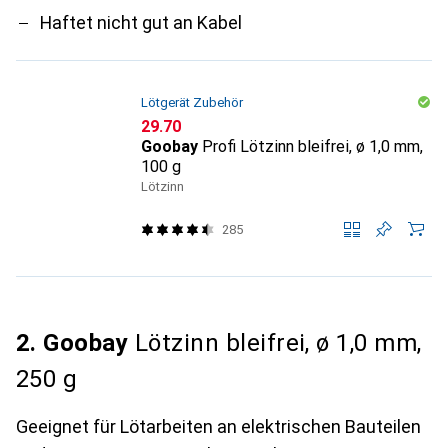
Haftet nicht gut an Kabel
Lötgerät Zubehör
CHF
29.70
Goobay
Profi Lötzinn bleifrei, ø 1,0 mm,
100 g
Lötzinn
285
2. Goobay
Lötzinn bleifrei, ø 1,0 mm,
250 g
Geeignet für Lötarbeiten an elektrischen Bauteilen