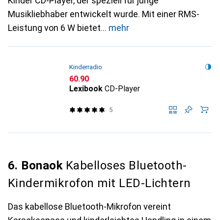
Kinder CD-Player, der speziell für junge
Musikliebhaber entwickelt wurde. Mit einer RMS-
Leistung von 6 W bietet
mehr
Kinderradio
CHF
60.90
Lexibook
CD-Player
5
6. Bonaok
Kabelloses Bluetooth-
Kindermikrofon mit LED-Lichtern
Das kabellose Bluetooth-Mikrofon vereint