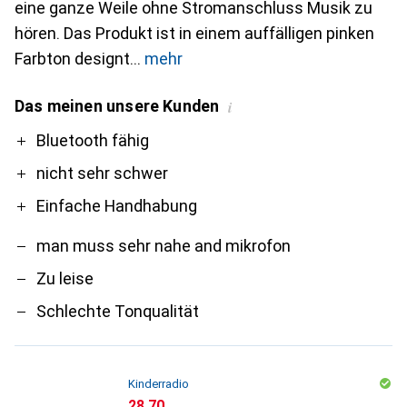
eine ganze Weile ohne Stromanschluss Musik zu
hören. Das Produkt ist in einem auffälligen pinken
Farbton designt
mehr
Das meinen unsere Kunden
i
Pro
Contra
Bluetooth fähig
nicht sehr schwer
Einfache Handhabung
man muss sehr nahe and mikrofon
Zu leise
Schlechte Tonqualität
Kinderradio
CHF
28.70