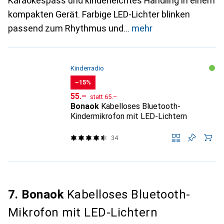
Karaokespass und kinderleichtes Handling in einem
kompakten Gerät. Farbige LED-Lichter blinken
passend zum Rhythmus und
mehr
Kinderradio
−15%
CHF
CHF
55.–
statt
65.–
Bonaok
Kabelloses Bluetooth-
Kindermikrofon mit LED-Lichtern
34
7. Bonaok
Kabelloses Bluetooth-
Mikrofon mit LED-Lichtern