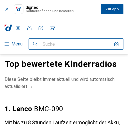
digitec
Zur App
Schneller finden und bestellen
Einstellungen
Kundenkonto
Vergleichslisten
Merklisten
Warenkorb
Navigation nach Kategorien
Menü
Suche
Top bewertete Kinderradios
Diese Seite bleibt immer aktuell und wird automatisch
i
aktualisiert.
1. Lenco
BMC-090
Mit bis zu 8 Stunden Laufzeit ermöglicht der Akku,