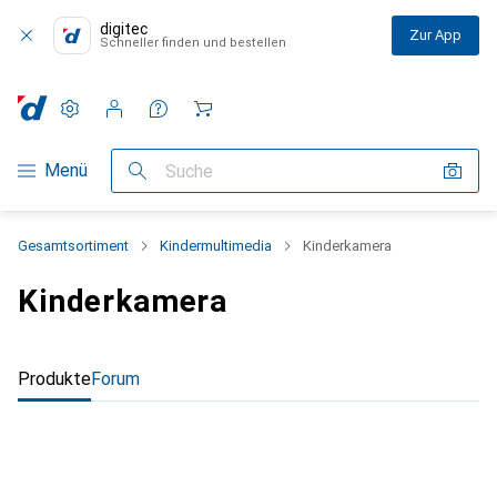
digitec
Zur App
Schneller finden und bestellen
Einstellungen
Kundenkonto
Vergleichslisten
Merklisten
Warenkorb
Navigation nach Kategorien
Menü
Suche
Gesamtsortiment
Kindermultimedia
Kinderkamera
Kinderkamera
Produkte
Forum