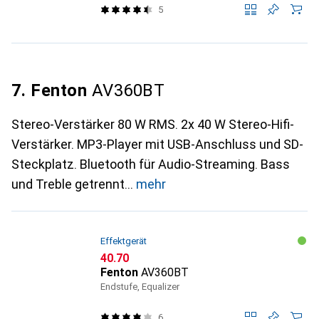
5
7. Fenton
AV360BT
Stereo-Verstärker 80 W RMS. 2x 40 W Stereo-Hifi-
Verstärker. MP3-Player mit USB-Anschluss und SD-
Steckplatz. Bluetooth für Audio-Streaming. Bass
und Treble getrennt
mehr
Effektgerät
CHF
40.70
Fenton
AV360BT
Endstufe, Equalizer
6