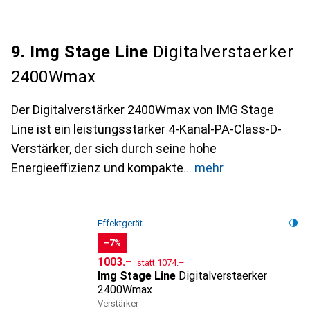
9. Img Stage Line
Digitalverstaerker
2400Wmax
Der Digitalverstärker 2400Wmax von IMG Stage
Line ist ein leistungsstarker 4-Kanal-PA-Class-D-
Verstärker, der sich durch seine hohe
Energieeffizienz und kompakte
mehr
Effektgerät
−7%
CHF
CHF
1003.–
statt
1074.–
Img Stage Line
Digitalverstaerker
2400Wmax
Verstärker