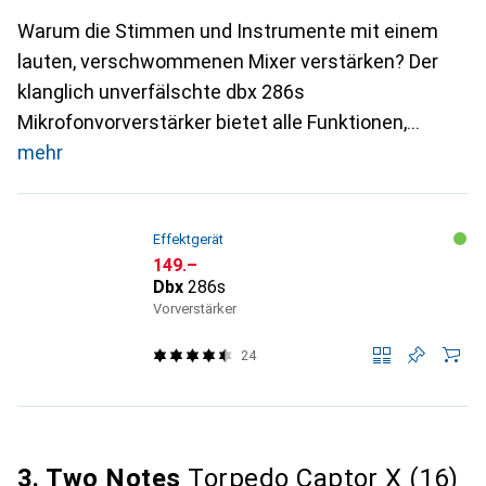
Warum die Stimmen und Instrumente mit einem
lauten, verschwommenen Mixer verstärken? Der
klanglich unverfälschte dbx 286s
Mikrofonvorverstärker bietet alle Funktionen,
mehr
Effektgerät
CHF
149.–
Dbx
286s
Vorverstärker
24
3. Two Notes
Torpedo Captor X (16)