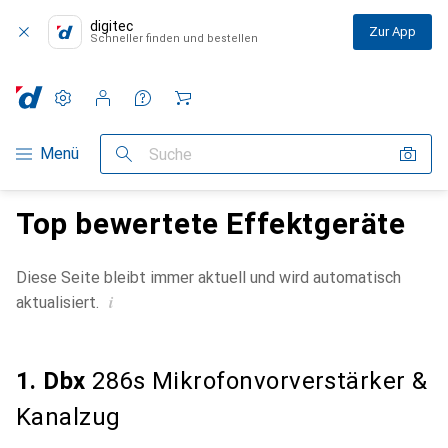
digitec
Zur App
Schneller finden und bestellen
Einstellungen
Kundenkonto
Vergleichslisten
Merklisten
Warenkorb
Navigation nach Kategorien
Menü
Suche
Top bewertete Effektgeräte
Diese Seite bleibt immer aktuell und wird automatisch
i
aktualisiert.
1. Dbx
286s Mikrofonvorverstärker &
Kanalzug