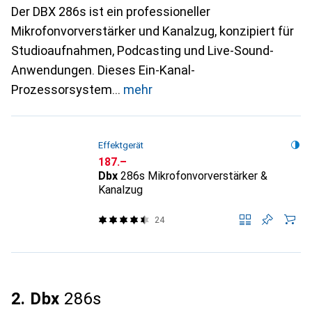
Der DBX 286s ist ein professioneller
Mikrofonvorverstärker und Kanalzug, konzipiert für
Studioaufnahmen, Podcasting und Live-Sound-
Anwendungen. Dieses Ein-Kanal-
Prozessorsystem
mehr
Effektgerät
CHF
187.–
Dbx
286s Mikrofonvorverstärker &
Kanalzug
24
2. Dbx
286s