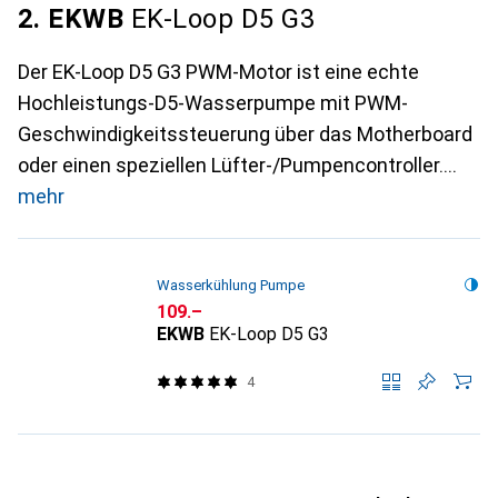
2. EKWB
EK-Loop D5 G3
Der EK-Loop D5 G3 PWM-Motor ist eine echte
Hochleistungs-D5-Wasserpumpe mit PWM-
Geschwindigkeitssteuerung über das Motherboard
oder einen speziellen Lüfter-/Pumpencontroller.
mehr
Wasserkühlung Pumpe
CHF
109.–
EKWB
EK-Loop D5 G3
4