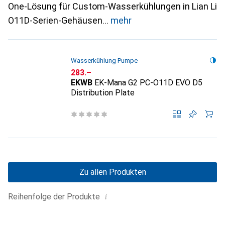
One-Lösung für Custom-Wasserkühlungen in Lian Li
O11D-Serien-Gehäusen
mehr
Wasserkühlung Pumpe
CHF
283.–
EKWB
EK-Mana G2 PC-O11D EVO D5
Distribution Plate
Zu allen Produkten
i
Reihenfolge der Produkte