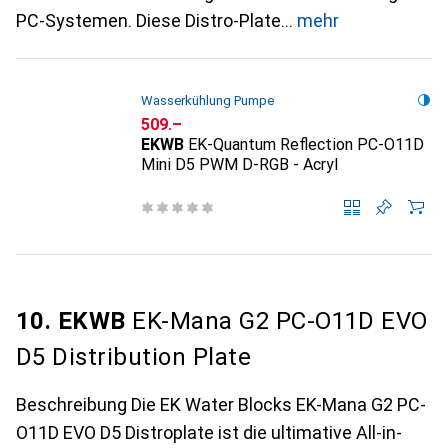
PC-Systemen. Diese Distro-Plate
mehr
Wasserkühlung Pumpe
CHF
509.–
EKWB
EK-Quantum Reflection PC-O11D
Mini D5 PWM D-RGB - Acryl
10. EKWB
EK-Mana G2 PC-O11D EVO
D5 Distribution Plate
Beschreibung Die EK Water Blocks EK-Mana G2 PC-
O11D EVO D5 Distroplate ist die ultimative All-in-