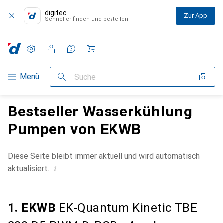
digitec
Zur App
Schneller finden und bestellen
Einstellungen
Kundenkonto
Vergleichslisten
Merklisten
Warenkorb
Navigation nach Kategorien
Menü
Suche
Bestseller Wasserkühlung
Pumpen von EKWB
Diese Seite bleibt immer aktuell und wird automatisch
i
aktualisiert.
1. EKWB
EK-Quantum Kinetic TBE