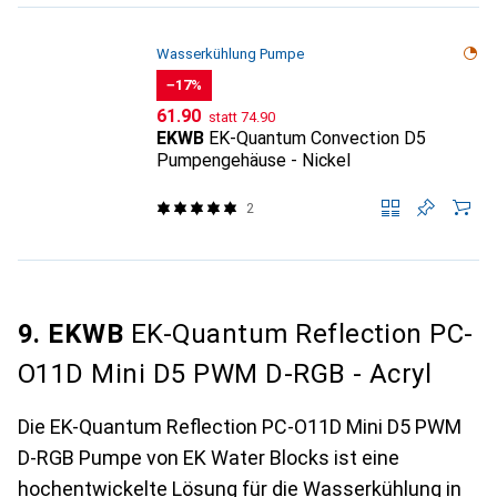
Wasserkühlung Pumpe
−17%
CHF
CHF
61.90
statt
74.90
EKWB
EK-Quantum Convection D5
Pumpengehäuse - Nickel
2
9. EKWB
EK-Quantum Reflection PC-
O11D Mini D5 PWM D-RGB - Acryl
Die EK-Quantum Reflection PC-O11D Mini D5 PWM
D-RGB Pumpe von EK Water Blocks ist eine
hochentwickelte Lösung für die Wasserkühlung in