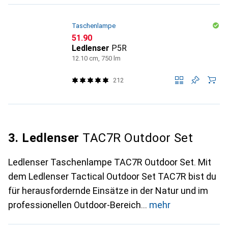
Taschenlampe
CHF
51.90
Ledlenser
P5R
12.10 cm, 750 lm
212
3. Ledlenser
TAC7R Outdoor Set
Ledlenser Taschenlampe TAC7R Outdoor Set. Mit
dem Ledlenser Tactical Outdoor Set TAC7R bist du
für herausfordernde Einsätze in der Natur und im
professionellen Outdoor-Bereich
mehr