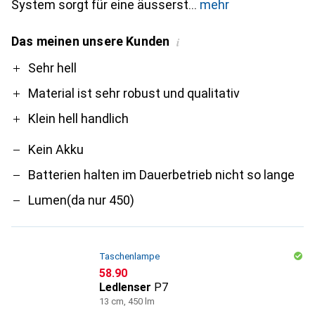
System sorgt für eine äusserst
mehr
Das meinen unsere Kunden
i
Pro
Contra
Sehr hell
Material ist sehr robust und qualitativ
Klein hell handlich
Kein Akku
Batterien halten im Dauerbetrieb nicht so lange
Lumen(da nur 450)
Taschenlampe
CHF
58.90
Ledlenser
P7
13 cm, 450 lm