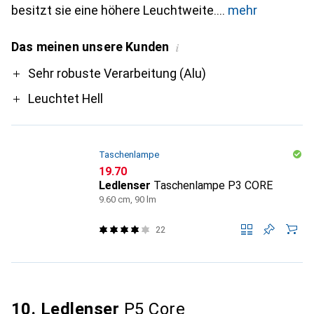
besitzt sie eine höhere Leuchtweite.
mehr
Das meinen unsere Kunden
i
Pro
Sehr robuste Verarbeitung (Alu)
Leuchtet Hell
Taschenlampe
CHF
19.70
Ledlenser
Taschenlampe P3 CORE
9.60 cm, 90 lm
22
10. Ledlenser
P5 Core