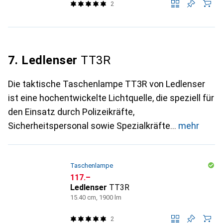
2
7. Ledlenser
TT3R
Die taktische Taschenlampe TT3R von Ledlenser
ist eine hochentwickelte Lichtquelle, die speziell für
den Einsatz durch Polizeikräfte,
Sicherheitspersonal sowie Spezialkräfte
mehr
Taschenlampe
CHF
117.–
Ledlenser
TT3R
15.40 cm, 1900 lm
2