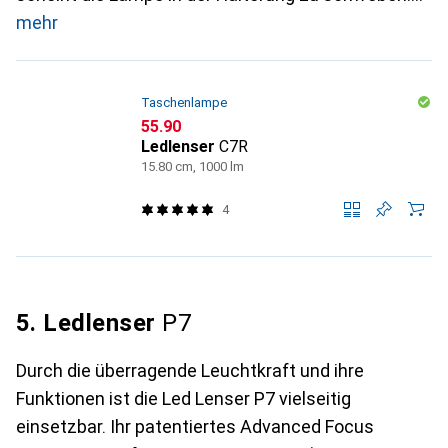
mehr
Taschenlampe
CHF
55.90
Ledlenser
C7R
15.80 cm, 1000 lm
4
5. Ledlenser
P7
Durch die überragende Leuchtkraft und ihre
Funktionen ist die Led Lenser P7 vielseitig
einsetzbar. Ihr patentiertes Advanced Focus