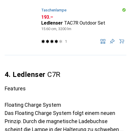
Taschenlampe
CHF
193.–
Ledlenser
TAC7R Outdoor Set
15.60 cm, 3200 lm
1
4. Ledlenser
C7R
Features
Floating Charge System
Das Floating Charge System folgt einem neuen
Prinzip. Durch die magnetische Ladebuchse
scheint die Lampe in der Halterung zu schweben.