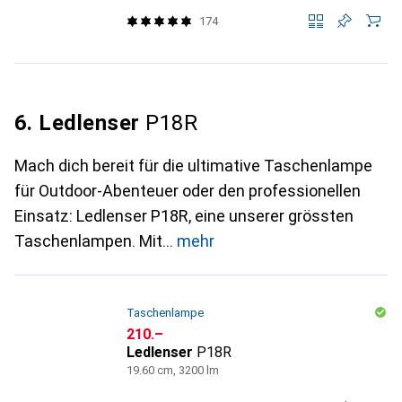
174
6. Ledlenser
P18R
Mach dich bereit für die ultimative Taschenlampe
für Outdoor-Abenteuer oder den professionellen
Einsatz: Ledlenser P18R, eine unserer grössten
Taschenlampen. Mit
mehr
Taschenlampe
CHF
210.–
Ledlenser
P18R
19.60 cm, 3200 lm