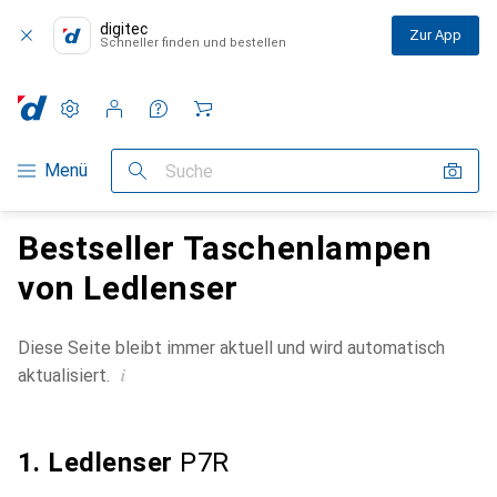
digitec
Zur App
Schneller finden und bestellen
Einstellungen
Kundenkonto
Vergleichslisten
Merklisten
Warenkorb
Navigation nach Kategorien
Menü
Suche
Bestseller Taschenlampen
von Ledlenser
Diese Seite bleibt immer aktuell und wird automatisch
i
aktualisiert.
1. Ledlenser
P7R