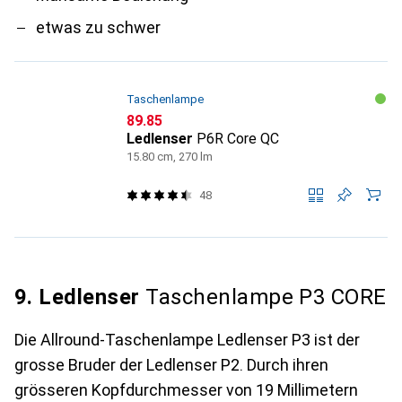
etwas zu schwer
Taschenlampe
CHF
89.85
Ledlenser
P6R Core QC
15.80 cm, 270 lm
48
9. Ledlenser
Taschenlampe P3 CORE
Die Allround-Taschenlampe Ledlenser P3 ist der
grosse Bruder der Ledlenser P2. Durch ihren
grösseren Kopfdurchmesser von 19 Millimetern