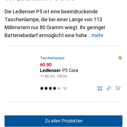
Die Ledlenser P5 ist eine beeindruckende
Taschenlampe, die bei einer Länge von 113
Millimetern nur 80 Gramm wiegt. Ihr geringer
Batteriebedarf ermöglicht eine hohe
mehr
Taschenlampe
CHF
60.90
Ledlenser
P5 Core
11.80 cm, 150 lm
10
Zu allen Produkten