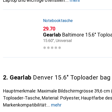
Laptop und wichtige Utensilien.
mehr
Notebooktasche
CHF
29.70
Gearlab
Baltimore 15.6" Toplo
15.60", Universal
2. Gearlab
Denver 15.6" Toploader bag
Hauptmerkmale: Maximale Bildschirmgrösse 39,6 cm (1
Toploader-Tasche, Material: Polyester, Hauptfarbe de
Markenkompatibilität:
mehr