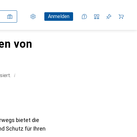
Einstellungen
Kundenkonto
Vergleichslisten
Merklisten
Warenkorb
Anmelden
en von
i
siert.
rwegs bietet die
d Schutz für Ihren