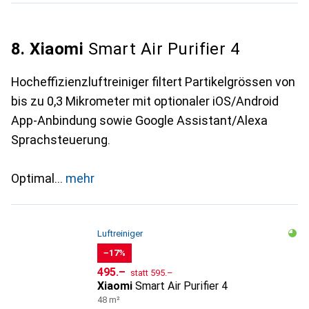
8. Xiaomi
Smart Air Purifier 4
Hocheffizienzluftreiniger filtert Partikelgrössen von
bis zu 0,3 Mikrometer mit optionaler iOS/Android
App-Anbindung sowie Google Assistant/Alexa
Sprachsteuerung.
Optimal
mehr
Luftreiniger
−17%
CHF
CHF
495.–
statt
595.–
Xiaomi
Smart Air Purifier 4
48 m²