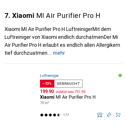
7. Xiaomi
MI Air Purifier Pro H
Xiaomi MI Air Purifier Pro H LuftreinigerMit dem
Luftreiniger von Xiaomi endlich durchatmenDer Mi
Air Purifier Pro H erlaubt es endlich allen Allergikern
tief durchzuatmen.
mehr
Luftreiniger
−73%
GEBRAUCHT
CHF
CHF
199.90
zuletzt neu
751.95
Xiaomi
MI Air Purifier Pro H
70 m²
177