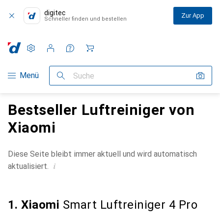
digitec
Zur App
Schneller finden und bestellen
Einstellungen
Kundenkonto
Vergleichslisten
Merklisten
Warenkorb
Navigation nach Kategorien
Menü
Suche
Bestseller Luftreiniger von
Xiaomi
Diese Seite bleibt immer aktuell und wird automatisch
i
aktualisiert.
1. Xiaomi
Smart Luftreiniger 4 Pro