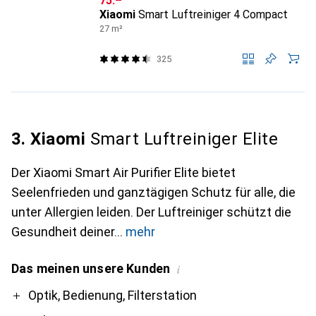
CHF
75.–
Xiaomi
Smart Luftreiniger 4 Compact
27 m²
325
3. Xiaomi
Smart Luftreiniger Elite
Der Xiaomi Smart Air Purifier Elite bietet
Seelenfrieden und ganztägigen Schutz für alle, die
unter Allergien leiden. Der Luftreiniger schützt die
Gesundheit deiner
mehr
Das meinen unsere Kunden
i
Pro
Contra
Optik, Bedienung, Filterstation