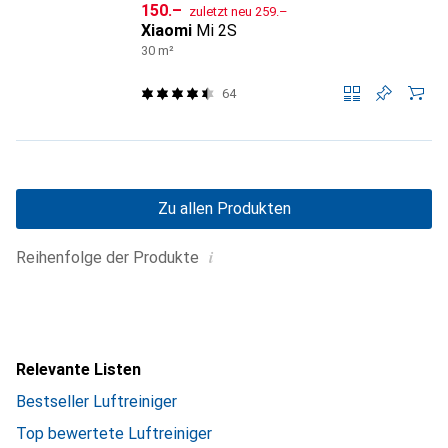
CHF
CHF
150.–
zuletzt neu
259.–
Xiaomi
Mi 2S
30 m²
64
Zu allen Produkten
i
Reihenfolge der Produkte
Relevante Listen
Bestseller Luftreiniger
Top bewertete Luftreiniger