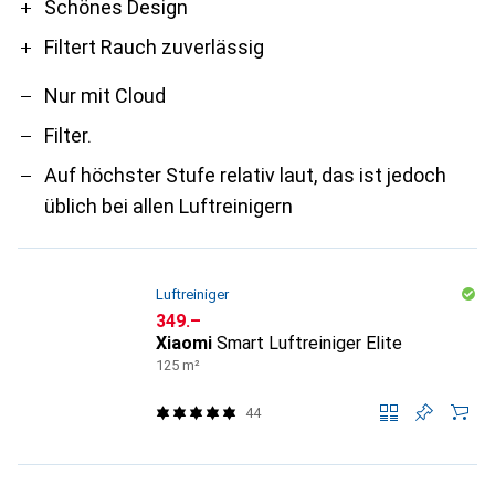
Schönes Design
Filtert Rauch zuverlässig
Nur mit Cloud
Filter.
Auf höchster Stufe relativ laut, das ist jedoch
üblich bei allen Luftreinigern
Luftreiniger
CHF
349.–
Xiaomi
Smart Luftreiniger Elite
125 m²
44