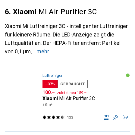
6. Xiaomi
Mi Air Purifier 3C
Xiaomi Mi Luftreiniger 3C - intelligenter Luftreiniger
für kleinere Räume. Die LED-Anzeige zeigt die
Luftqualität an. Der HEPA-Filter entfernt Partikel
von 0,1 μm,
mehr
Luftreiniger
−37%
GEBRAUCHT
CHF
CHF
100.–
zuletzt neu
159.–
Xiaomi
Mi Air Purifier 3C
38 m²
133