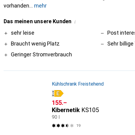
vorhanden
mehr
Das meinen unsere Kunden
i
Pro
Contra
sehr leise
Post intere
Braucht wenig Platz
Sehr billig
Geringer Stromverbrauch
Kühlschrank Freistehend
CHF
155.–
Kibernetik
KS105
90 l
19