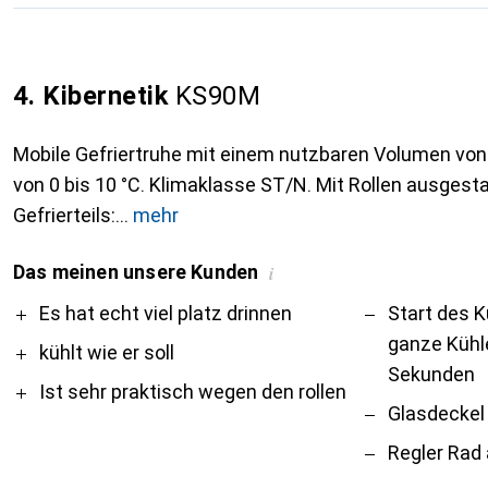
4. Kibernetik
KS90M
Mobile Gefriertruhe mit einem nutzbaren Volumen von
von 0 bis 10 °C. Klimaklasse ST/N. Mit Rollen ausgest
Gefrierteils:
mehr
Das meinen unsere Kunden
i
Pro
Contra
Es hat echt viel platz drinnen
Start des K
ganze Kühle
kühlt wie er soll
Sekunden
Ist sehr praktisch wegen den rollen
Glasdeckel
Regler Rad