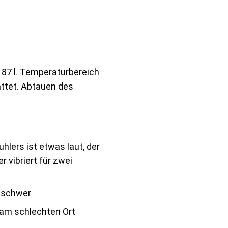
 87 l. Temperaturbereich
attet. Abtauen des
uhlers ist etwas laut, der
r vibriert für zwei
 schwer
 am schlechten Ort