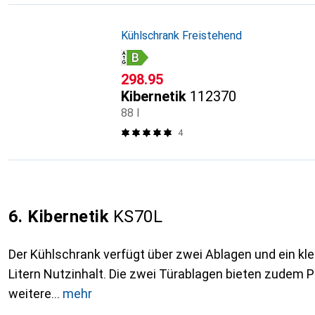
Kühlschrank Freistehend
CHF
298.95
Kibernetik
112370
88 l
4
6. Kibernetik
KS70L
Der Kühlschrank verfügt über zwei Ablagen und ein klei
Litern Nutzinhalt. Die zwei Türablagen bieten zudem P
weitere
mehr