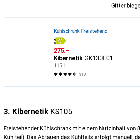
Gitter bieg
Kühlschrank Freistehend
CHF
275.–
Kibernetik
GK130L01
115 l
318
3. Kibernetik
KS105
Freistehender Kühlschrank mit einem Nutzinhalt von 88 l
Kühlteil). Das Abtauen des Kühlteils erfolgt manuell, da