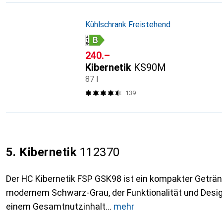
Kühlschrank Freistehend
CHF
240.–
Kibernetik
KS90M
87 l
139
5. Kibernetik
112370
Der HC Kibernetik FSP GSK98 ist ein kompakter Geträ
modernem Schwarz-Grau, der Funktionalität und Design
einem Gesamtnutzinhalt
mehr