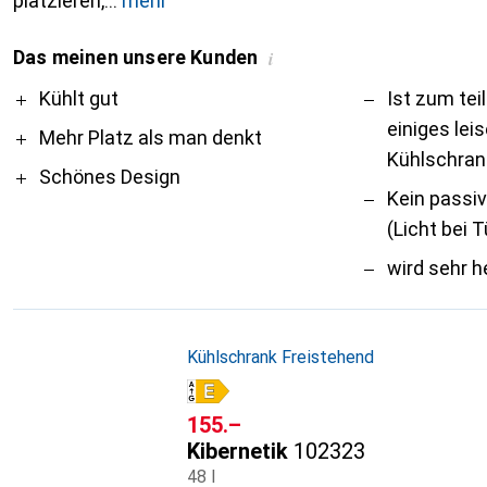
platzieren,
mehr
Das meinen unsere Kunden
i
Pro
Contra
Kühlt gut
Ist zum tei
einiges leis
Mehr Platz als man denkt
Kühlschran
Schönes Design
Kein passi
(Licht bei 
wird sehr h
Kühlschrank Freistehend
CHF
155.–
Kibernetik
102323
48 l