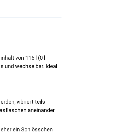
halt von 115 l (0 l
hts und wechselbar. Ideal
rden, vibriert teils
asflaschen aneinander
 eher ein Schlösschen