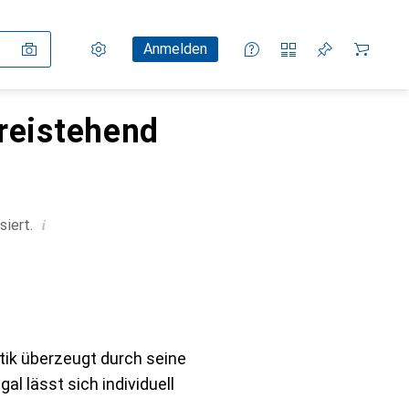
Einstellungen
Kundenkonto
Vergleichslisten
Merklisten
Warenkorb
Anmelden
reistehend
i
siert.
tik überzeugt durch seine
l lässt sich individuell