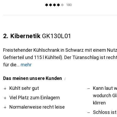
180
2. Kibernetik
GK130L01
Freistehender Kühlschrank in Schwarz mit einem Nutzin
Gefrierteil und 115 l Kühlteil). Der Türanschlag ist rec
für die
mehr
Das meinen unsere Kunden
i
Pro
Contra
Kühlt sehr gut
Kann laut we
wodurch Gl
Viel Platz zum Einlagern
klirren
Normalerweise recht leise
Schloss ist