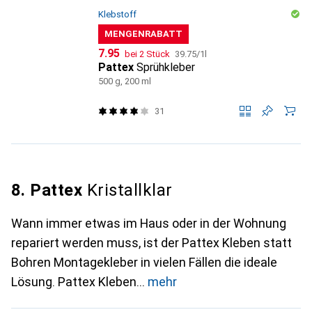
Klebstoff
MENGENRABATT
CHF
CHF
7.95
bei 2 Stück
39.75
/
1l
Pattex
Sprühkleber
500 g, 200 ml
31
8. Pattex
Kristallklar
Wann immer etwas im Haus oder in der Wohnung
repariert werden muss, ist der Pattex Kleben statt
Bohren Montagekleber in vielen Fällen die ideale
Lösung. Pattex Kleben
mehr