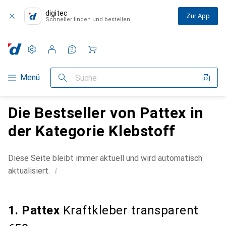
digitec
Zur App
Schneller finden und bestellen
Einstellungen
Kundenkonto
Vergleichslisten
Merklisten
Warenkorb
Navigation nach Kategorien
Menü
Suche
Die Bestseller von Pattex in
der Kategorie Klebstoff
Diese Seite bleibt immer aktuell und wird automatisch
i
aktualisiert.
1. Pattex
Kraftkleber transparent