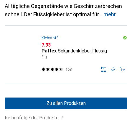
Alltägliche Gegenstände wie Geschirr zerbrechen
schnell. Der Flüssigkleber ist optimal für
mehr
Klebstoff
CHF
7.93
Pattex
Sekundenkleber Flüssig
3 g
168
Zu allen Produkten
i
Reihenfolge der Produkte