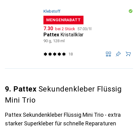
Klebstoff
MENGENRABATT
CHF
CHF
7.30
bei 2 Stück
57.03
/
1l
Pattex
Kristallklar
90 g, 128 ml
18
9. Pattex
Sekundenkleber Flüssig
Mini Trio
Pattex Sekundenkleber Flüssig Mini Trio - extra
starker Superkleber für schnelle Reparaturen