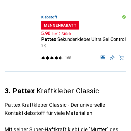
Klebstoff
MENGENRABATT
CHF
5.90
bei 2 Stück
Pattex
Sekundenkleber Ultra Gel Control
3 g
168
3. Pattex
Kraftkleber Classic
Pattex Kraftkleber Classic - Der universelle
Kontaktklebstoff für viele Materialien
Mit seiner Super-Haftkraft klebt die "Mutter" des