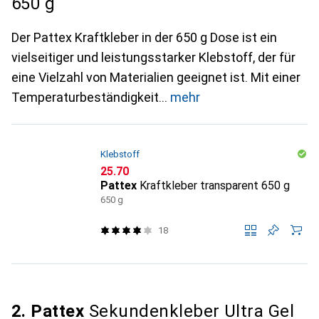
650 g
Der Pattex Kraftkleber in der 650 g Dose ist ein
vielseitiger und leistungsstarker Klebstoff, der für
eine Vielzahl von Materialien geeignet ist. Mit einer
Temperaturbeständigkeit
mehr
Klebstoff
CHF
25.70
Pattex
Kraftkleber transparent 650 g
650 g
18
2. Pattex
Sekundenkleber Ultra Gel