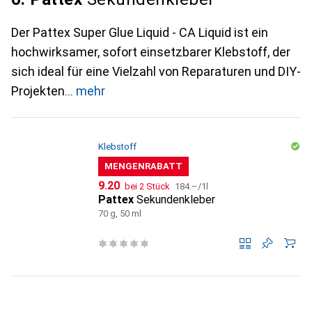
Der Pattex Super Glue Liquid - CA Liquid ist ein
hochwirksamer, sofort einsetzbarer Klebstoff, der
sich ideal für eine Vielzahl von Reparaturen und DIY-
Projekten
mehr
Klebstoff
MENGENRABATT
CHF
CHF
9.20
bei 2 Stück
184.–
/
1l
Pattex
Sekundenkleber
70 g, 50 ml