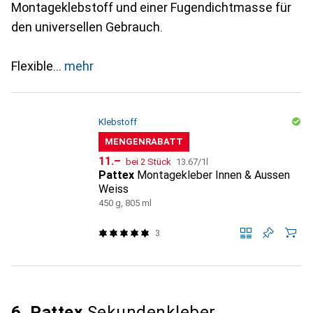
Montageklebstoff und einer Fugendichtmasse für
den universellen Gebrauch.
Flexible
mehr
Klebstoff
MENGENRABATT
CHF
CHF
11.–
bei 2 Stück
13.67
/
1l
Pattex
Montagekleber Innen & Aussen
Weiss
450 g, 805 ml
3
6. Pattex
Sekundenkleber