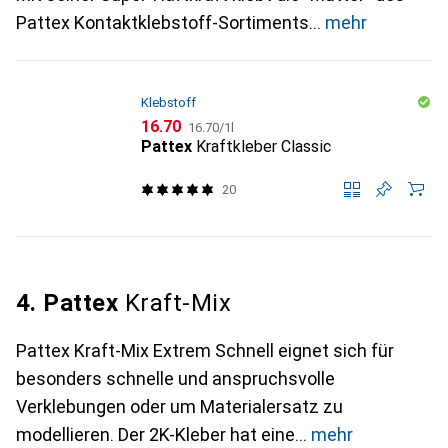
Pattex Kontaktklebstoff-Sortiments
mehr
Klebstoff
CHF
CHF
16.70
16.70
/
1l
Pattex
Kraftkleber Classic
20
4. Pattex
Kraft-Mix
Pattex Kraft-Mix Extrem Schnell eignet sich für
besonders schnelle und anspruchsvolle
Verklebungen oder um Materialersatz zu
modellieren. Der 2K-Kleber hat eine
mehr