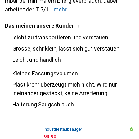
mbar bei minimalem Energieverbrauch. Dabei
arbeitet der T 7/1
mehr
Das meinen unsere Kunden
i
Pro
Contra
leicht zu transportieren und verstauen
Grösse, sehr klein, lässt sich gut verstauen
Leicht und handlich
Kleines Fassungsvolumen
Plastikrohr überzeugt mich nicht. Wird nur
ineinander gesteckt, keine Arretierung
Halterung Saugschlauch
Industriestaubsauger
CHF
93.90