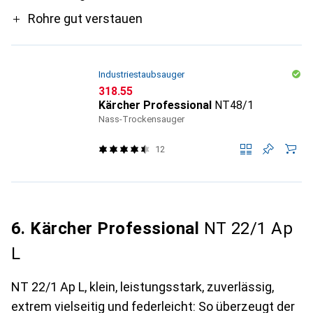
Rohre gut verstauen
Industriestaubsauger
CHF
318.55
Kärcher Professional
NT48/1
Nass-Trockensauger
12
6. Kärcher Professional
NT 22/1 Ap
L
NT 22/1 Ap L, klein, leistungsstark, zuverlässig,
extrem vielseitig und federleicht: So überzeugt der