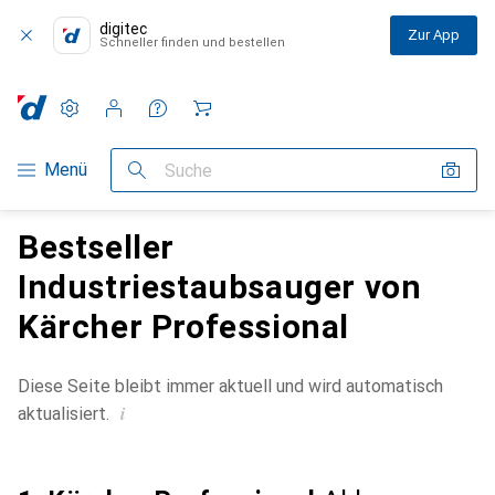
digitec
Zur App
Schneller finden und bestellen
Einstellungen
Kundenkonto
Vergleichslisten
Merklisten
Warenkorb
Navigation nach Kategorien
Menü
Suche
Bestseller
Industriestaubsauger von
Kärcher Professional
Diese Seite bleibt immer aktuell und wird automatisch
i
aktualisiert.