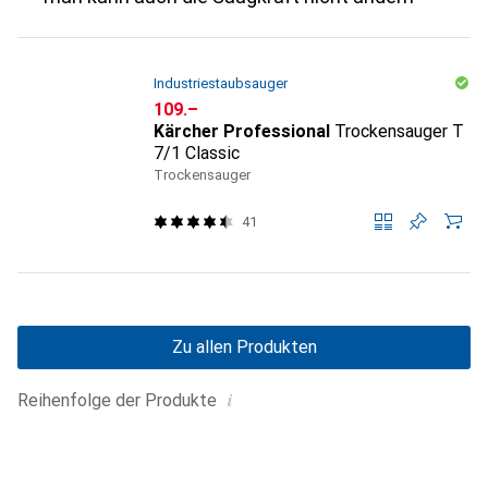
Industriestaubsauger
CHF
109.–
Kärcher Professional
Trockensauger T
7/1 Classic
Trockensauger
41
Zu allen Produkten
i
Reihenfolge der Produkte