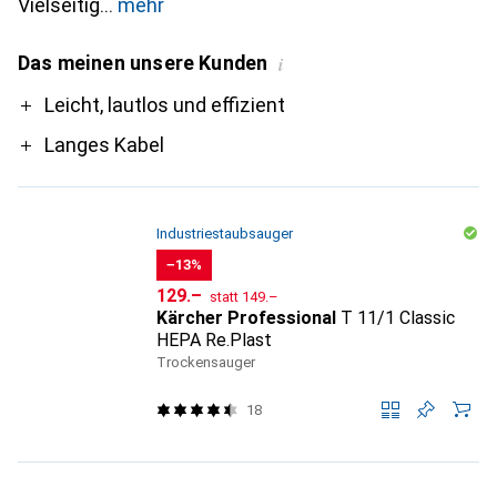
Vielseitig
mehr
Das meinen unsere Kunden
i
Pro
Leicht, lautlos und effizient
Langes Kabel
Industriestaubsauger
−13%
CHF
CHF
129.–
statt
149.–
Kärcher Professional
T 11/1 Classic
HEPA Re.Plast
Trockensauger
18