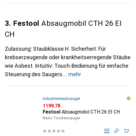
3. Festool
Absaugmobil CTH 26 EI
CH
Zulassung: Staubklasse H. Sicherheit: Für
krebserzeugende oder krankheitserregende Stäube
wie Asbest. Intuitiv: Touch-Bedienung für einfache
Steuerung des Saugers.
mehr
Industriestaubsauger
CHF
1199.78
Festool
Absaugmobil CTH 26 EI CH
Nass-Trockensauger