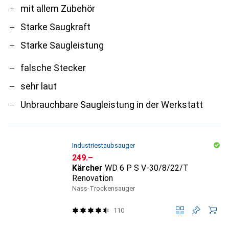
Pro
Contra
mit allem Zubehör
Starke Saugkraft
Starke Saugleistung
falsche Stecker
sehr laut
Unbrauchbare Saugleistung in der Werkstatt
Industriestaubsauger
CHF
249.–
Kärcher
WD 6 P S V-30/8/22/T
Renovation
Nass-Trockensauger
110