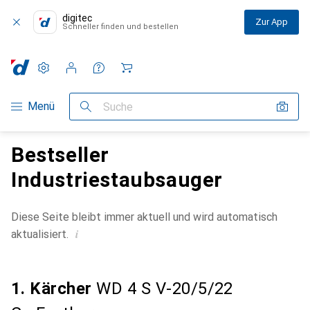
digitec
Zur App
Schneller finden und bestellen
Einstellungen
Kundenkonto
Vergleichslisten
Merklisten
Warenkorb
Navigation nach Kategorien
Menü
Suche
Bestseller
Industriestaubsauger
Diese Seite bleibt immer aktuell und wird automatisch
i
aktualisiert.
1. Kärcher
WD 4 S V-20/5/22