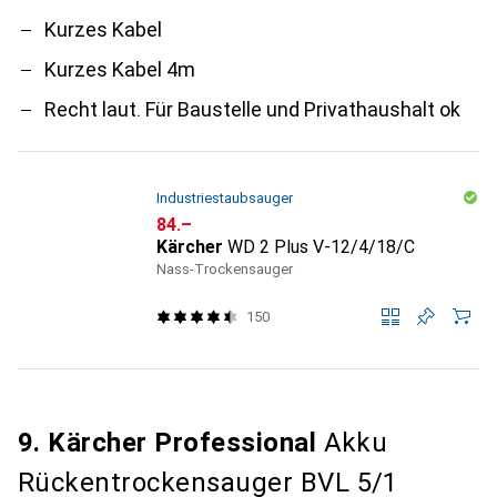
Kurzes Kabel
Kurzes Kabel 4m
Recht laut. Für Baustelle und Privathaushalt ok
Industriestaubsauger
CHF
84.–
Kärcher
WD 2 Plus V-12/4/18/C
Nass-Trockensauger
150
9. Kärcher Professional
Akku
Rückentrockensauger BVL 5/1