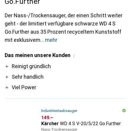
Go.Further
Der Nass-/Trockensauger, der einen Schritt weiter
geht - der limitiert verfügbare schwarze WD 4 S
Go.Further aus 35 Prozent recyceltem Kunststoff
mit exklusivem
mehr
Das meinen unsere Kunden
i
Pro
Reinigt gründlich
Sehr handlich
Viel Power
Industriestaubsauger
CHF
149.–
Kärcher
WD 4 S V-20/5/22 Go.Further
Nass-Trockensauger