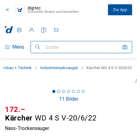
digitec
Zur App
Schneller finden und bestellen
Einstellungen
Kundenkonto
Vergleichslisten
Merklisten
Warenkorb
Navigation nach Kategorien
Menü
Suche
rtenbau + Technik
Industriestaubsauger
Kärcher WD 4 S V-20/6/22
11 Bilder
CHF
172.–
Kärcher
WD 4 S V-20/6/22
Nass-Trockensauger