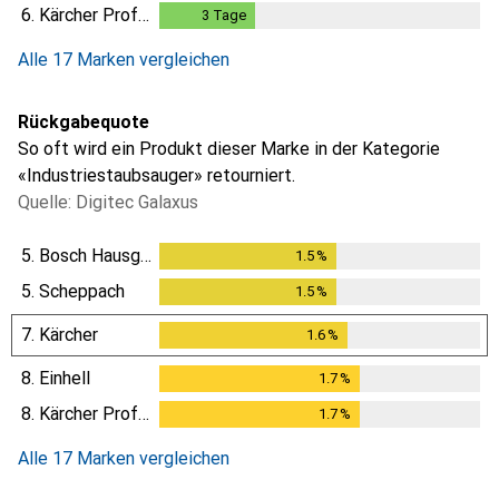
6.
Kärcher Professional
3
Tage
3
Tage
Alle 17 Marken vergleichen
Rückgabequote
So oft wird ein Produkt dieser Marke in der Kategorie
«Industriestaubsauger» retourniert.
Quelle: Digitec Galaxus
5.
Bosch Hausgeräte
1.5
%
1.5
%
5.
Scheppach
1.5
%
1.5
%
7.
Kärcher
1.6
%
1.6
%
8.
Einhell
1.7
%
1.7
%
8.
Kärcher Professional
1.7
%
1.7
%
Alle 17 Marken vergleichen