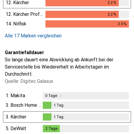
12.
Kärcher
2.2
%
2.2
%
12.
Kärcher Professional
2.2
%
2.2
%
14.
Nilfisk
2.5
%
2.5
%
Alle 17 Marken vergleichen
Garantiefalldauer
So lange dauert eine Abwicklung ab Ankunft bei der
Servicestelle bis Wiedererhalt in Arbeitstagen im
Durchschnitt.
Quelle: Digitec Galaxus
1.
Makita
i
0
Tage
3.
Bosch Home & Garden
1
Tag
1
Tag
3.
Kärcher
1
Tag
1
Tag
5.
DeWalt
2
Tage
2
Tage