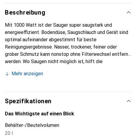
Beschreibung
Mit 1000 Watt ist der Sauger super saugstark und
energieeffizient. Bodendüse, Saugschlauch und Gerät sind
optimal aufeinander abgestimmt für beste
Reinigungsergebnisse. Nasser, trockener, feiner oder
grober Schmutz kann nonstop ohne Filterwechsel entfernt
werden. Wo Saugen nicht möglich ist, hilft die
Blasfunktion, zum Beispiel beim Entfernen von Laub auf
Mehr anzeigen
Kieswegen. Der WD 4 S V-20/6/22 ist mit einem robusten
und stossfesten 20-Liter-Edelstahlbehälter, einem 6-
Meter-Kabel und einem 2,2-Meter-Saugschlauch sowie mit
Flachfaltenfilter und Vliesfilterbeutel ausgestattet. Dank
Spezifikationen
patentierter Technik lässt sich der Filter des
Nass-/Trockensaugers binnen Sekunden einfach und
Das Wichtigste auf einen Blick
schnell durch Herausklappen der Filterkassette entnehmen
Behälter-/Beutelvolumen
- ganz ohne Schmutzkontakt. Der abnehmbare Handgriff
20 l
erlaubt das Anbringen von Zubehör direkt am