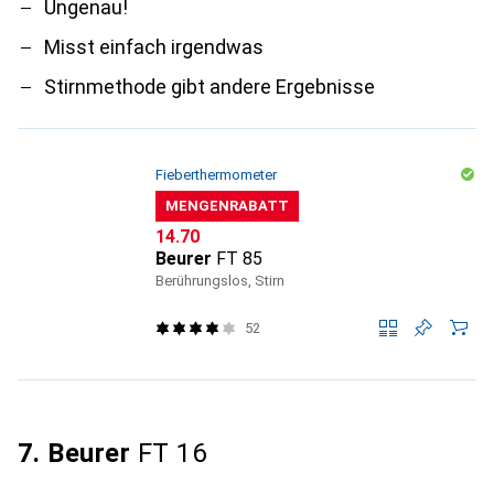
Ungenau!
Misst einfach irgendwas
Stirnmethode gibt andere Ergebnisse
Fieberthermometer
MENGENRABATT
CHF
14.70
Beurer
FT 85
Berührungslos, Stirn
52
7. Beurer
FT 16