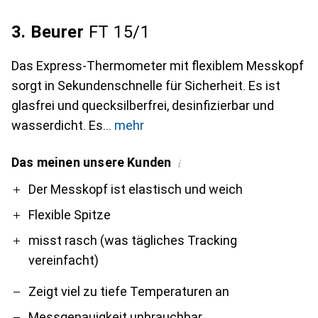
3. Beurer
FT 15/1
Das Express-Thermometer mit flexiblem Messkopf
sorgt in Sekundenschnelle für Sicherheit. Es ist
glasfrei und quecksilberfrei, desinfizierbar und
wasserdicht. Es
mehr
Das meinen unsere Kunden
i
Pro
Contra
Der Messkopf ist elastisch und weich
Flexible Spitze
misst rasch (was tägliches Tracking
vereinfacht)
Zeigt viel zu tiefe Temperaturen an
Messgenauigkeit unbrauchbar