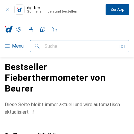
digitec
Zur App
Schneller finden und bestellen
Einstellungen
Kundenkonto
Vergleichslisten
Merklisten
Warenkorb
Navigation nach Kategorien
Menü
Suche
Bestseller
Fieberthermometer von
Beurer
Diese Seite bleibt immer aktuell und wird automatisch
i
aktualisiert.