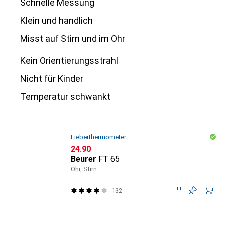
Pro
Contra
Schnelle Messung
Klein und handlich
Misst auf Stirn und im Ohr
Kein Orientierungsstrahl
Nicht für Kinder
Temperatur schwankt
Fieberthermometer
CHF
24.90
Beurer
FT 65
Ohr, Stirn
132