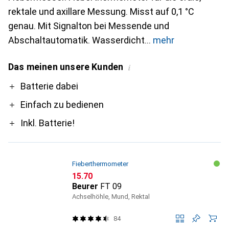
rektale und axillare Messung. Misst auf 0,1 °C
genau. Mit Signalton bei Messende und
Abschaltautomatik. Wasserdicht
mehr
Das meinen unsere Kunden
i
Pro
Batterie dabei
Einfach zu bedienen
Inkl. Batterie!
Fieberthermometer
CHF
15.70
Beurer
FT 09
Achselhöhle, Mund, Rektal
84