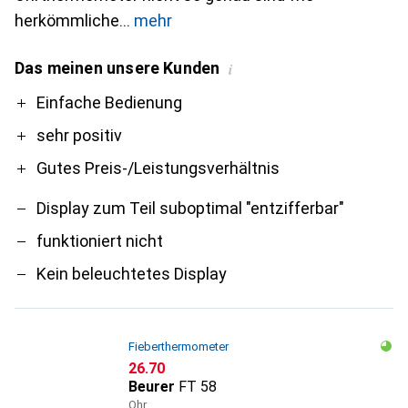
herkömmliche
mehr
Das meinen unsere Kunden
i
Pro
Contra
Einfache Bedienung
sehr positiv
Gutes Preis-/Leistungsverhältnis
Display zum Teil suboptimal "entzifferbar"
funktioniert nicht
Kein beleuchtetes Display
Fieberthermometer
CHF
26.70
Beurer
FT 58
Ohr