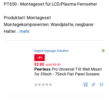
PT650 - Montageset für LCD/Plasma-Fernseher
Produktart: Montageset
Montagekomponenten: Wandplatte, neigbarer
Halter
mehr
Digital Signage Zubehör
−8%
CHF
CHF
82.80
statt
89.90
Peerless
Pro Universal Tilt Wall Mount
for 39inch - 75inch Flat Panel Screens