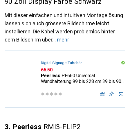
90 Zoll Display Farbe Schwarz
Mit dieser einfachen und intuitiven Montagelösung
lassen sich auch grössere Bildschirme leicht
installieren. Die Kabel werden problemlos hinter
dem Bildschirm über
mehr
Digital Signage Zubehör
CHF
66.50
Peerless
PF660 Universal
Wandhalterung 99 bis 228 cm 39 bis 90
Zoll Display Farbe Schwarz
3. Peerless
RMI3-FLIP2