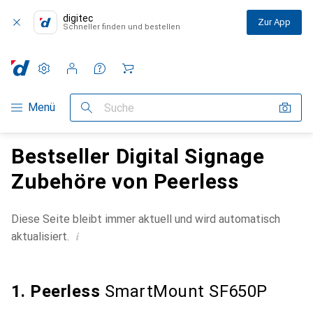
digitec
Zur App
Schneller finden und bestellen
Einstellungen
Kundenkonto
Vergleichslisten
Merklisten
Warenkorb
Navigation nach Kategorien
Menü
Suche
Bestseller Digital Signage
Zubehöre von Peerless
Diese Seite bleibt immer aktuell und wird automatisch
i
aktualisiert.
1. Peerless
SmartMount SF650P