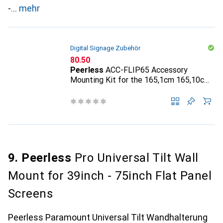
-
mehr
Digital Signage Zubehör
CHF
80.50
Peerless
ACC-FLIP65 Accessory
Mounting Kit for the 165,1cm 165,10cm
(65") Samsung Flip
9. Peerless
Pro Universal Tilt Wall
Mount for 39inch - 75inch Flat Panel
Screens
Peerless Paramount Universal Tilt Wandhalterung