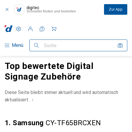
digitec
Zur App
Schneller finden und bestellen
Einstellungen
Kundenkonto
Vergleichslisten
Merklisten
Warenkorb
Navigation nach Kategorien
Menü
Suche
Top bewertete Digital
Signage Zubehöre
Diese Seite bleibt immer aktuell und wird automatisch
i
aktualisiert.
1. Samsung
CY-TF65BRCXEN