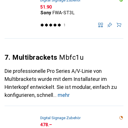
Digital Signage Zubehör
CHF
51.90
Sony
FWA-ST3L
1
7. Multibrackets
Mbfc1u
Die professionelle Pro Series A/V-Linie von
Multibrackets wurde mit dem Installateur im
Hinterkopf entwickelt. Sie ist modular, einfach zu
konfigurieren, schnell
mehr
Digital Signage Zubehör
CHF
478.–