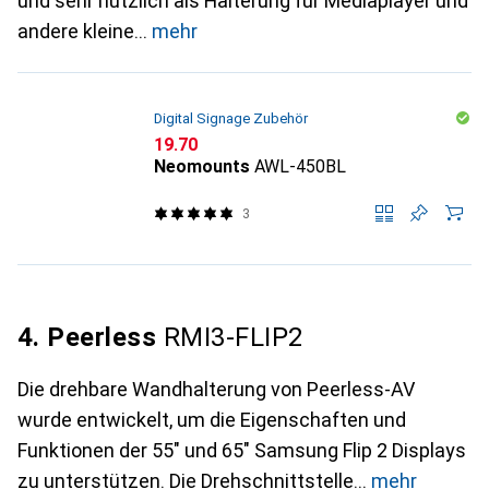
und sehr nützlich als Halterung für Mediaplayer und
andere kleine
mehr
Digital Signage Zubehör
CHF
19.70
Neomounts
AWL-450BL
3
4. Peerless
RMI3-FLIP2
Die drehbare Wandhalterung von Peerless-AV
wurde entwickelt, um die Eigenschaften und
Funktionen der 55" und 65" Samsung Flip 2 Displays
zu unterstützen. Die Drehschnittstelle
mehr