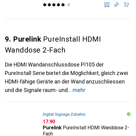
4
9. Purelink
PureInstall HDMI
Wanddose 2-Fach
Die HDMI Wandanschlussdose PI105 der
PureInstall Serie bietet die Möglichkeit, gleich zwei
HDMI-fähige Geräte an der Wand anzuschliessen
und die Signale raum- und
mehr
Digital Signage Zubehör
CHF
17.90
Purelink
PureInstall HDMI Wanddose 2-
Fach