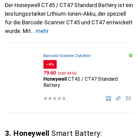
Der Honeywell CT45 / CT47 Standard Battery ist ein
leistungsstarker Lithium-Ionen-Akku, der speziell
für die Barcode-Scanner CT45 und CT47 entwickelt
wurde. Mit
mehr
Barcode Scanner Zubehör
−6%
CHF
CHF
79.60
statt
84.60
Honeywell
CT45 / CT47 Standard
Battery
3. Honeywell
Smart Battery: