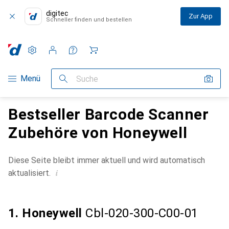
digitec
Zur App
Schneller finden und bestellen
Einstellungen
Kundenkonto
Vergleichslisten
Merklisten
Warenkorb
Navigation nach Kategorien
Menü
Suche
Bestseller Barcode Scanner
Zubehöre von Honeywell
Diese Seite bleibt immer aktuell und wird automatisch
i
aktualisiert.
1. Honeywell
Cbl-020-300-C00-01