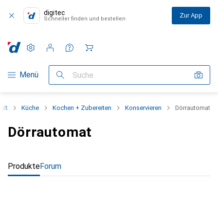
digitec
Zur App
Schneller finden und bestellen
Einstellungen
Kundenkonto
Vergleichslisten
Merklisten
Warenkorb
Navigation nach Kategorien
Menü
Suche
alt
Küche
Kochen + Zubereiten
Konservieren
Dörrautomat
Dörrautomat
Produkte
Forum