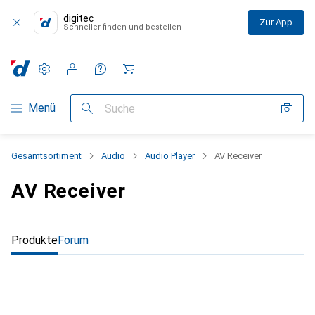
digitec
Zur App
Schneller finden und bestellen
Einstellungen
Kundenkonto
Vergleichslisten
Merklisten
Warenkorb
Navigation nach Kategorien
Menü
Suche
Gesamtsortiment
Audio
Audio Player
AV Receiver
AV Receiver
Produkte
Forum