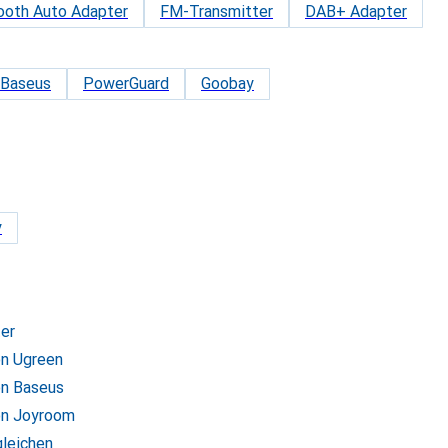
ooth Auto Adapter
FM-Transmitter
DAB+ Adapter
Baseus
PowerGuard
Goobay
y
er
on Ugreen
on Baseus
on Joyroom
gleichen