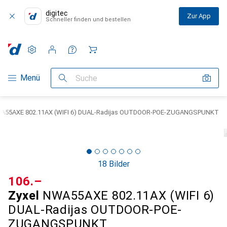
digitec
Zur App
Schneller finden und bestellen
Einstellungen
Kundenkonto
Vergleichslisten
Merklisten
Warenkorb
Navigation nach Kategorien
Menü
Suche
WA55AXE 802.11AX (WIFI 6) DUAL-Radijas OUTDOOR-POE-ZUGANGSPUNKT
18 Bilder
CHF
106.–
Zyxel
NWA55AXE 802.11AX (WIFI 6)
DUAL-Radijas OUTDOOR-POE-
ZUGANGSPUNKT