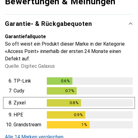
Bewertungen & Meinungen
Garantie- & Rückgabequoten
Garantiefallquote
So oft weist ein Produkt dieser Marke in der Kategorie
«Access Point» innerhalb der ersten 24 Monate einen
Defekt auf.
Quelle: Digitec Galaxus
6.
TP-Link
0.6
%
0.6
%
7.
Cudy
0.7
%
0.7
%
8.
Zyxel
0.8
%
0.8
%
9.
HPE
0.9
%
0.9
%
10.
Grandstream
1
%
1
%
Alle 14 Marken vergleichen