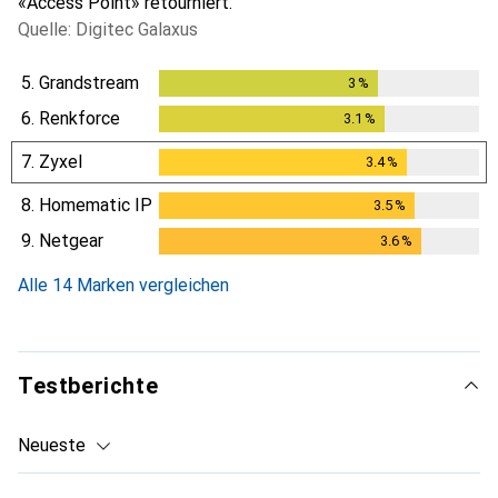
«Access Point» retourniert.
Quelle: Digitec Galaxus
5.
Grandstream
3
%
3
%
6.
Renkforce
3.1
%
3.1
%
7.
Zyxel
3.4
%
3.4
%
8.
Homematic IP
3.5
%
3.5
%
9.
Netgear
3.6
%
3.6
%
Alle 14 Marken vergleichen
Testberichte
Neueste