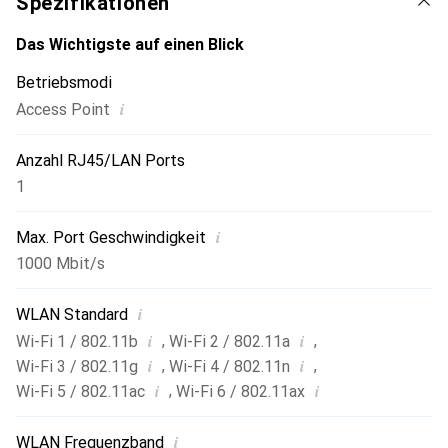
Spezifikationen
Das Wichtigste auf einen Blick
Betriebsmodi
i
Access Point
Anzahl RJ45/LAN Ports
1
i
Max. Port Geschwindigkeit
1000 Mbit/s
i
WLAN Standard
i
i
,
,
Wi-Fi 1 / 802.11b
Wi-Fi 2 / 802.11a
i
i
,
,
Wi-Fi 3 / 802.11g
Wi-Fi 4 / 802.11n
i
i
,
Wi-Fi 5 / 802.11ac
Wi-Fi 6 / 802.11ax
i
WLAN Frequenzband