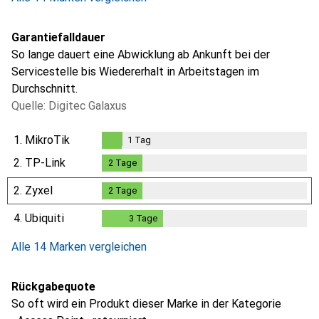
Garantiefalldauer
So lange dauert eine Abwicklung ab Ankunft bei der
Servicestelle bis Wiedererhalt in Arbeitstagen im
Durchschnitt.
Quelle: Digitec Galaxus
1.
MikroTik
1
Tag
1
Tag
2.
TP-Link
2
Tage
2
Tage
2.
Zyxel
2
Tage
2
Tage
4.
Ubiquiti
3
Tage
3
Tage
Alle 14 Marken vergleichen
Rückgabequote
So oft wird ein Produkt dieser Marke in der Kategorie