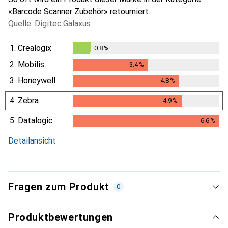
«Barcode Scanner Zubehör» retourniert.
Quelle: Digitec Galaxus
1.
Crealogix
0.8
%
0.8
%
2.
Mobilis
3.4
%
3.4
%
3.
Honeywell
4.8
%
4.8
%
4.
Zebra
4.9
%
4.9
%
5.
Datalogic
6.6
%
6.6
%
Detailansicht
Fragen zum Produkt
0
Produktbewertungen