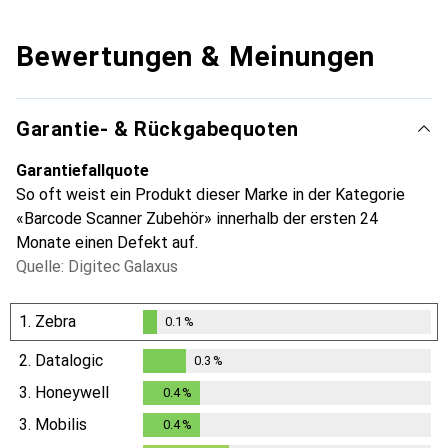
Bewertungen & Meinungen
Garantie- & Rückgabequoten
Garantiefallquote
So oft weist ein Produkt dieser Marke in der Kategorie
«Barcode Scanner Zubehör» innerhalb der ersten 24
Monate einen Defekt auf.
Quelle: Digitec Galaxus
1.
Zebra
0.1
%
0.1
%
2.
Datalogic
0.3
%
0.3
%
3.
Honeywell
0.4
%
0.4
%
3.
Mobilis
0.4
%
0.4
%