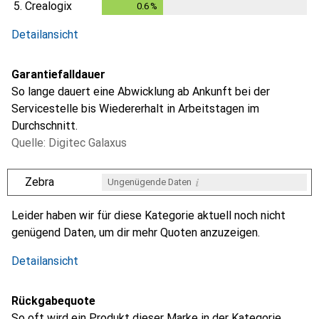
5.
Crealogix
0.6
%
0.6
%
Detailansicht
Garantiefalldauer
So lange dauert eine Abwicklung ab Ankunft bei der
Servicestelle bis Wiedererhalt in Arbeitstagen im
Durchschnitt.
Quelle: Digitec Galaxus
i
Zebra
Ungenügende Daten
i
i
i
i
Ungenügende Daten
Ungenügende Daten
Ungenügende Daten
Ungenügende Daten
Leider haben wir für diese Kategorie aktuell noch nicht
genügend Daten, um dir mehr Quoten anzuzeigen.
Detailansicht
Rückgabequote
So oft wird ein Produkt dieser Marke in der Kategorie