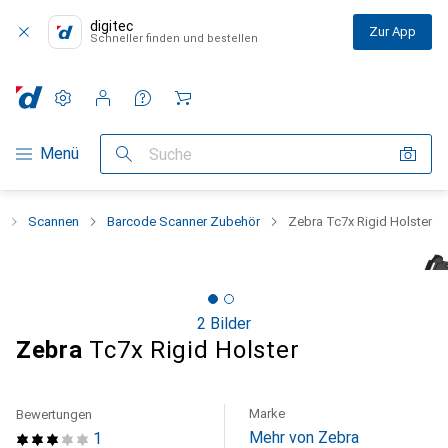
digitec
Zur App
Schneller finden und bestellen
Einstellungen
Kundenkonto
Vergleichslisten
Merklisten
Warenkorb
Navigation nach Kategorien
Menü
Suche
Scannen
Barcode Scanner Zubehör
Zebra Tc7x Rigid Holster
2 Bilder
Zebra
Tc7x Rigid Holster
Marke
Bewertungen
Mehr von Zebra
1