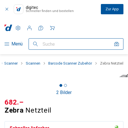
digitec
Zur App
Schneller finden und bestellen
Einstellungen
Kundenkonto
Vergleichslisten
Merklisten
Warenkorb
Navigation nach Kategorien
Menü
Suche
 + Scanner
Scannen
Barcode Scanner Zubehör
Zebra Netzteil
2 Bilder
CHF
682.–
Zebra
Netzteil