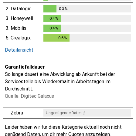
0.1
%
2.
Datalogic
0.3
%
0.3
%
3.
Honeywell
0.4
%
0.4
%
3.
Mobilis
0.4
%
0.4
%
5.
Crealogix
0.6
%
0.6
%
Detailansicht
Garantiefalldauer
So lange dauert eine Abwicklung ab Ankunft bei der
Servicestelle bis Wiedererhalt in Arbeitstagen im
Durchschnitt.
Quelle: Digitec Galaxus
i
Zebra
Ungenügende Daten
i
i
i
i
Ungenügende Daten
Ungenügende Daten
Ungenügende Daten
Ungenügende Daten
Leider haben wir für diese Kategorie aktuell noch nicht
genügend Daten, um dir mehr Quoten anzuzeigen.