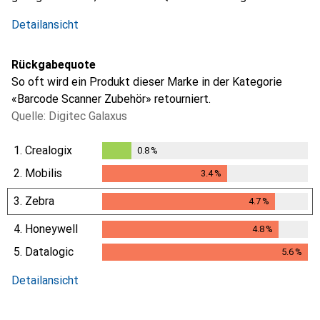
Detailansicht
Rückgabequote
So oft wird ein Produkt dieser Marke in der Kategorie
«Barcode Scanner Zubehör» retourniert.
Quelle: Digitec Galaxus
1.
Crealogix
0.8
%
0.8
%
2.
Mobilis
3.4
%
3.4
%
3.
Zebra
4.7
%
4.7
%
4.
Honeywell
4.8
%
4.8
%
5.
Datalogic
5.6
%
5.6
%
Detailansicht