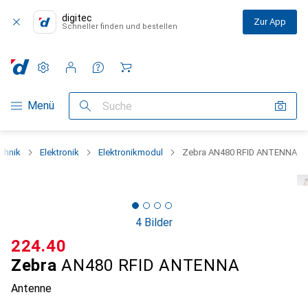
digitec
Zur App
Schneller finden und bestellen
Einstellungen
Kundenkonto
Vergleichslisten
Merklisten
Warenkorb
Navigation nach Kategorien
Menü
Suche
echnik
Elektronik
Elektronikmodul
Zebra AN480 RFID ANTENNA
4 Bilder
CHF
224.40
Zebra
AN480 RFID ANTENNA
Antenne