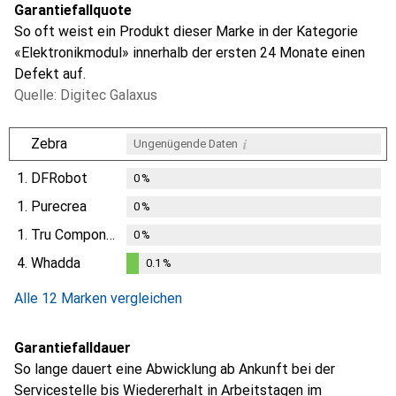
Garantiefallquote
So oft weist ein Produkt dieser Marke in der Kategorie
«Elektronikmodul» innerhalb der ersten 24 Monate einen
Defekt auf.
Quelle: Digitec Galaxus
i
Zebra
Ungenügende Daten
1.
DFRobot
0
%
1.
Purecrea
0
%
1.
Tru Components
0
%
4.
Whadda
0.1
%
0.1
%
Alle 12 Marken vergleichen
Garantiefalldauer
So lange dauert eine Abwicklung ab Ankunft bei der
Servicestelle bis Wiedererhalt in Arbeitstagen im