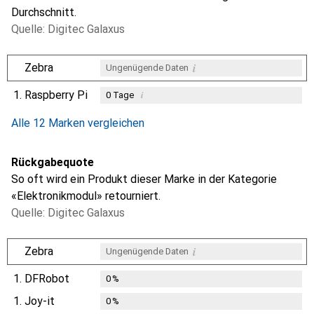
Durchschnitt.
Quelle: Digitec Galaxus
i
Zebra
Ungenügende Daten
1.
Raspberry Pi
i
0
Tage
i
i
i
Ungenügende Daten
Ungenügende Daten
Ungenügende Daten
Alle 12 Marken vergleichen
Rückgabequote
So oft wird ein Produkt dieser Marke in der Kategorie
«Elektronikmodul» retourniert.
Quelle: Digitec Galaxus
i
Zebra
Ungenügende Daten
1.
DFRobot
0
%
1.
Joy-it
0
%