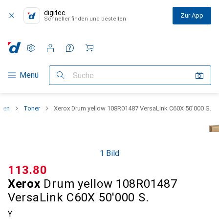
digitec
Zur App
Schneller finden und bestellen
Einstellungen
Kundenkonto
Vergleichslisten
Merklisten
Warenkorb
Navigation nach Kategorien
Menü
Suche
ken
Toner
Xerox Drum yellow 108R01487 VersaLink C60X 50'000 S.
1 Bild
CHF
113.80
Xerox
Drum yellow 108R01487
VersaLink C60X 50'000 S.
Y