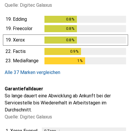
Quelle: Digitec Galaxus
19.
Edding
0.8
%
0.8
%
19.
Freecolor
0.8
%
0.8
%
19.
Xerox
0.8
%
0.8
%
22.
Factis
0.9
%
0.9
%
23.
MediaRange
1
%
1
%
Alle 37 Marken vergleichen
Garantiefalldauer
So lange dauert eine Abwicklung ab Ankunft bei der
Servicestelle bis Wiedererhalt in Arbeitstagen im
Durchschnitt.
Quelle: Digitec Galaxus
1.
Xerox Everyday
i
0
Tage