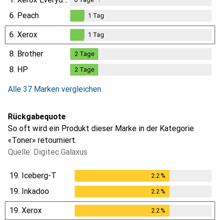
6.
Peach
1
Tag
1
Tag
6.
Xerox
1
Tag
1
Tag
8.
Brother
2
Tage
2
Tage
8.
HP
2
Tage
2
Tage
Alle 37 Marken vergleichen
Rückgabequote
So oft wird ein Produkt dieser Marke in der Kategorie
«Toner» retourniert.
Quelle: Digitec Galaxus
19.
Iceberg-T
2.2
%
2.2
%
19.
Inkadoo
2.2
%
2.2
%
19.
Xerox
2.2
%
2.2
%