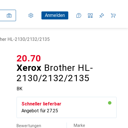
Einstellungen
Kundenkonto
Vergleichslisten
Merklisten
Warenkorb
Anmelden
ther HL-2130/2132/2135
CHF
20.70
Xerox
Brother HL-
2130/2132/2135
BK
Schneller lieferbar
Angebot für
CHF
27.25
Marke
Bewertungen