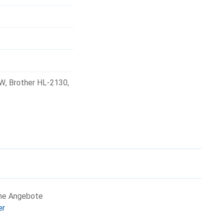
5W
,
Brother HL-2130
,
che Angebote
er