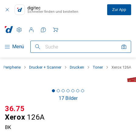
digitec
Zur App
Schneller finden und bestellen
Einstellungen
Kundenkonto
Vergleichslisten
Merklisten
Warenkorb
Navigation nach Kategorien
Menü
Suche
Peripherie
Drucker + Scanner
Drucken
Toner
Xerox 126A
17 Bilder
CHF
36.75
Xerox
126A
BK