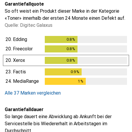
Garantiefallquote
So oft weist ein Produkt dieser Marke in der Kategorie
«Toner» innerhalb der ersten 24 Monate einen Defekt auf.
Quelle: Digitec Galaxus
20.
Edding
0.8
%
0.8
%
20.
Freecolor
0.8
%
0.8
%
20.
Xerox
0.8
%
0.8
%
23.
Factis
0.9
%
0.9
%
24.
MediaRange
1
%
1
%
Alle 37 Marken vergleichen
Garantiefalldauer
So lange dauert eine Abwicklung ab Ankunft bei der
Servicestelle bis Wiedererhalt in Arbeitstagen im
Durchschnitt.