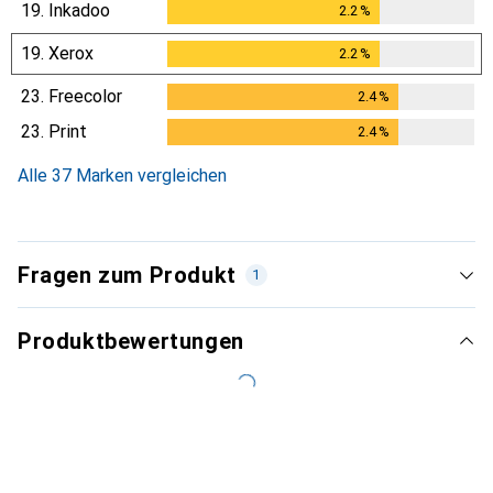
19.
Inkadoo
2.2
%
2.2
%
19.
Xerox
2.2
%
2.2
%
23.
Freecolor
2.4
%
2.4
%
23.
Print
2.4
%
2.4
%
Alle 37 Marken vergleichen
Fragen zum Produkt
1
Produktbewertungen