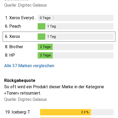
Quelle: Digitec Galaxus
1.
Xerox Everyday
i
0
Tage
6.
Peach
1
Tag
1
Tag
6.
Xerox
1
Tag
1
Tag
8.
Brother
2
Tage
2
Tage
8.
HP
2
Tage
2
Tage
Alle 37 Marken vergleichen
Rückgabequote
So oft wird ein Produkt dieser Marke in der Kategorie
«Toner» retourniert.
Quelle: Digitec Galaxus
19.
Iceberg-T
2.2
%
2.2
%