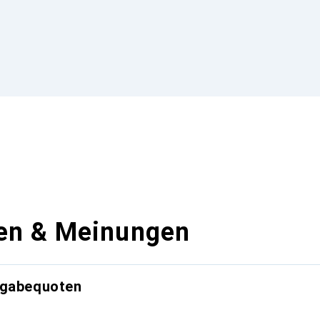
en & Meinungen
kgabequoten