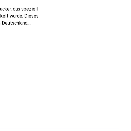
ucker, das speziell
kelt wurde. Dieses
n Deutschland,
und bietet eine
esem Faxmodul können
n, was die