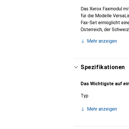
Das Xerox Faxmodul mit 
für die Modelle VersaL
Fax-Set ermöglicht ein
Österreich, der Schweiz 
Dokumentenkommunikatio
Mehr anzeigen
nahtlose Integration i
Nutzer sicherstellen, d
Produktivität im Büroall
Spezifikationen
Das Wichtigste auf ein
Typ
Mehr anzeigen