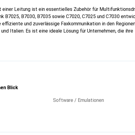
einer Leitung ist ein essentielles Zubehör für Multifunktionsdr
ink B7025, B7030, B7035 sowie C7020, C7025 und C7030 entwic
e effiziente und zuverlässige Faxkommunikation in den Regione
und Italien. Es ist eine ideale Lösung für Unternehmen, die ihre
n optimieren möchten. Das Modul ist einfach zu installieren 
n die bestehenden Drucker- und Scansysteme von Xerox. Mit di
ass ihre Faxsendungen schnell und zuverlässig bearbeitet werde
tag steigert.
en Blick
Software / Emulationen