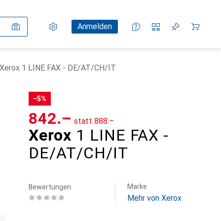
Einstellungen
Kundenkonto
Vergleichslisten
Merklisten
Warenkorb
Anmelden
Xerox 1 LINE FAX - DE/AT/CH/IT
−5%
CHF
842.–
statt
CHF
888.–
Xerox
1 LINE FAX -
DE/AT/CH/IT
Marke
Bewertungen
Mehr von Xerox