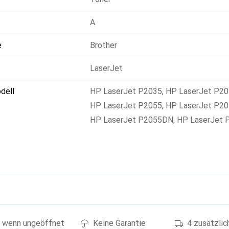
A
e
Brother
LaserJet
dell
HP LaserJet P2035
,
HP LaserJet P2
HP LaserJet P2055
,
HP LaserJet P2
HP LaserJet P2055DN
,
HP LaserJet 
g
 wenn ungeöffnet
Keine Garantie
4 zusätzli