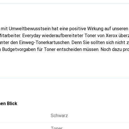
 mit Umweltbewusstsein hat eine positive Wirkung auf unseren 
itarbeiter. Everyday wiederaufbereiteter Toner von Xerox über
unter den Einweg-Tonerkartuschen. Denn Sie sollten sich nicht 
 Budgetvorgaben für Toner entscheiden müssen. Noch dazu prof
lität mit ökologischer Verantwortung, ganz gleich, welchen Druc
 Druckermarken kompatibel.
en Blick
Schwarz
Toner