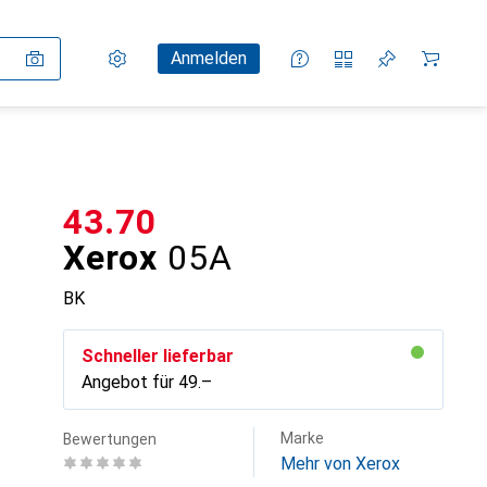
Einstellungen
Kundenkonto
Vergleichslisten
Merklisten
Warenkorb
Anmelden
CHF
43.70
Xerox
05A
BK
Schneller lieferbar
Angebot für
CHF
49.–
Marke
Bewertungen
Mehr von Xerox