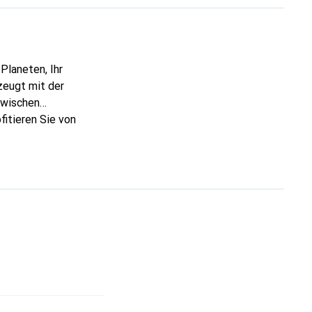
Planeten, Ihr
zeugt mit der
zwischen
itieren Sie von
ker Sie besitzen. Er