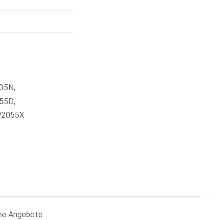
035N
,
055D
,
P2055X
che Angebote