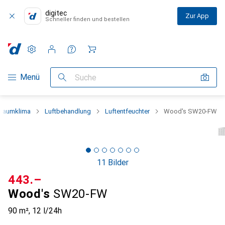
digitec
Zur App
Schneller finden und bestellen
Einstellungen
Kundenkonto
Vergleichslisten
Merklisten
Warenkorb
Navigation nach Kategorien
Menü
Suche
Raumklima
Luftbehandlung
Luftentfeuchter
Wood's SW20-FW
11 Bilder
CHF
443.–
Wood's
SW20-FW
90 m², 12 l/24h