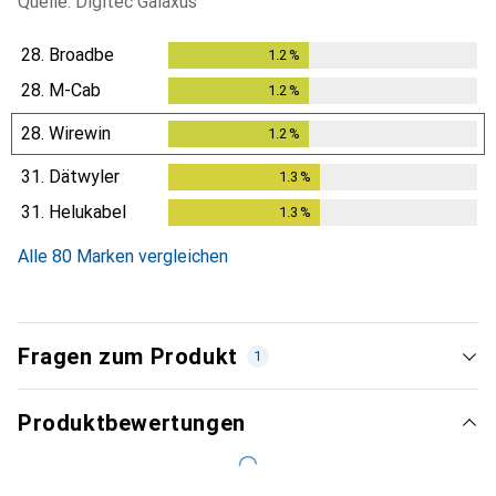
Quelle: Digitec Galaxus
28.
Broadbe
1.2
%
1.2
%
28.
M-Cab
1.2
%
1.2
%
28.
Wirewin
1.2
%
1.2
%
31.
Dätwyler
1.3
%
1.3
%
31.
Helukabel
1.3
%
1.3
%
Alle 80 Marken vergleichen
Fragen zum Produkt
1
Produktbewertungen