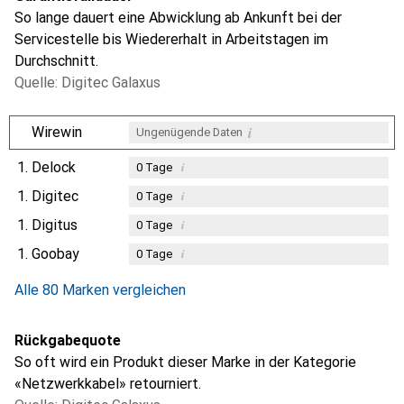
So lange dauert eine Abwicklung ab Ankunft bei der
Servicestelle bis Wiedererhalt in Arbeitstagen im
Durchschnitt.
Quelle: Digitec Galaxus
i
Wirewin
Ungenügende Daten
1.
Delock
i
0
Tage
1.
Digitec
i
0
Tage
1.
Digitus
i
0
Tage
1.
Goobay
i
0
Tage
Alle 80 Marken vergleichen
Rückgabequote
So oft wird ein Produkt dieser Marke in der Kategorie
«Netzwerkkabel» retourniert.