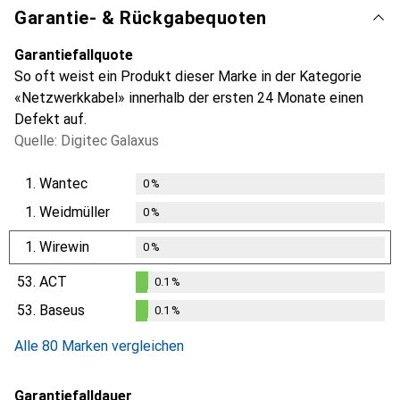
Garantie- & Rückgabequoten
Garantiefallquote
So oft weist ein Produkt dieser Marke in der Kategorie
«Netzwerkkabel» innerhalb der ersten 24 Monate einen
Defekt auf.
Quelle: Digitec Galaxus
1.
Wantec
0
%
1.
Weidmüller
0
%
1.
Wirewin
0
%
53.
ACT
0.1
%
0.1
%
53.
Baseus
0.1
%
0.1
%
Alle 80 Marken vergleichen
Garantiefalldauer