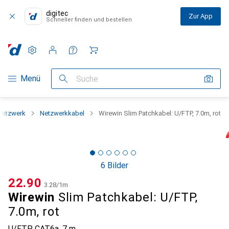
digitec
Zur App
Schneller finden und bestellen
Einstellungen
Kundenkonto
Vergleichslisten
Merklisten
Warenkorb
Navigation nach Kategorien
Menü
Suche
Netzwerk
Netzwerkkabel
Wirewin Slim Patchkabel: U/FTP, 7.0m, rot
6 Bilder
CHF
22.90
CHF
3.28
/
1m
Wirewin
Slim Patchkabel: U/FTP,
7.0m, rot
U/FTP, CAT6a, 7 m