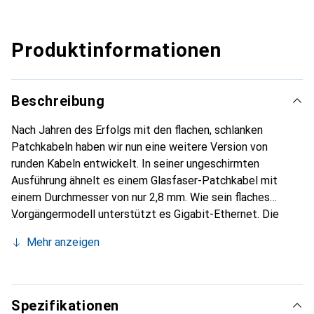
Produktinformationen
Beschreibung
Nach Jahren des Erfolgs mit den flachen, schlanken
Patchkabeln haben wir nun eine weitere Version von
runden Kabeln entwickelt. In seiner ungeschirmten
Ausführung ähnelt es einem Glasfaser-Patchkabel mit
einem Durchmesser von nur 2,8 mm. Wie sein flaches
Vorgängermodell unterstützt es Gigabit-Ethernet. Die
geschirmte Version ist ein vollständig geschirmtes
Mehr anzeigen
Patchkabel (F/FTP) mit einem Durchmesser von knapp 4
mm. Diese Kabel sind ebenfalls für Gigabit-Ethernet und
PoE geeignet.
Spezifikationen