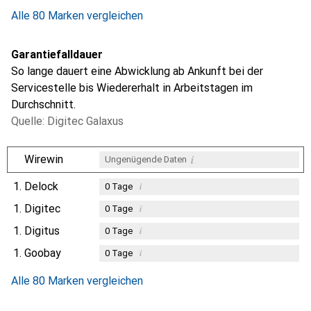
0.1
%
Alle 80 Marken vergleichen
Garantiefalldauer
So lange dauert eine Abwicklung ab Ankunft bei der
Servicestelle bis Wiedererhalt in Arbeitstagen im
Durchschnitt.
Quelle: Digitec Galaxus
i
Wirewin
Ungenügende Daten
1.
Delock
i
0
Tage
1.
Digitec
i
0
Tage
1.
Digitus
i
0
Tage
1.
Goobay
i
0
Tage
Alle 80 Marken vergleichen