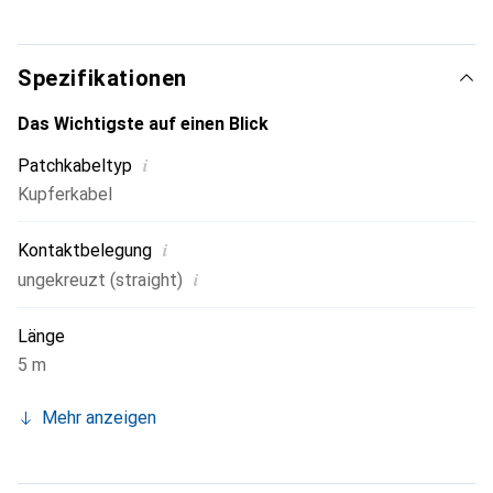
9 verschiedene Längen
Innovatives Tüllendesign
Spezifikationen
Das Wichtigste auf einen Blick
i
Patchkabeltyp
Kupferkabel
i
Kontaktbelegung
i
ungekreuzt (straight)
Länge
5 m
Mehr anzeigen