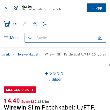
digitec
Zur App
Schneller finden und bestellen
Einstellungen
Kundenkonto
Vergleichslisten
Merklisten
Warenkorb
Navigation nach Kategorien
Menü
Suche
tzwerk
Netzwerkkabel
Wirewin Slim Patchkabel: U/FTP, 5.0m, grau
5 Bilder
MENGENRABATT
CHF
14.40
Spare
CHF
1.80
CHF
2.88
/
1m
Wirewin
Slim Patchkabel: U/FTP,