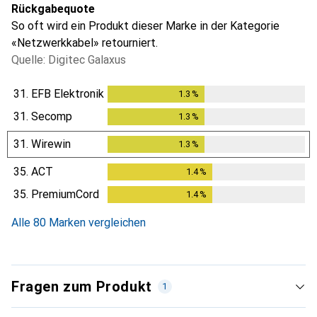
Rückgabequote
So oft wird ein Produkt dieser Marke in der Kategorie
«Netzwerkkabel» retourniert.
Quelle: Digitec Galaxus
31.
EFB Elektronik
1.3
%
1.3
%
31.
Secomp
1.3
%
1.3
%
31.
Wirewin
1.3
%
1.3
%
35.
ACT
1.4
%
1.4
%
35.
PremiumCord
1.4
%
1.4
%
Alle 80 Marken vergleichen
Fragen zum Produkt
1