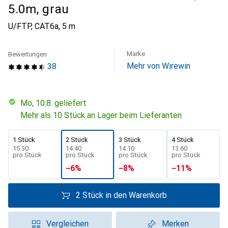
5.0m, grau
U/FTP, CAT6a, 5 m
Marke
Bewertungen
Mehr von Wirewin
38
Mo, 10.8. geliefert
Mehr als 10 Stück an Lager beim Lieferanten
1 Stück
2 Stück
3 Stück
4 Stück
CHF
15.30
CHF
14.40
CHF
14.10
CHF
13.60
pro Stück
pro Stück
pro Stück
pro Stück
−
6
%
−
8
%
−
11
%
2 Stück in den Warenkorb
Vergleichen
Merken