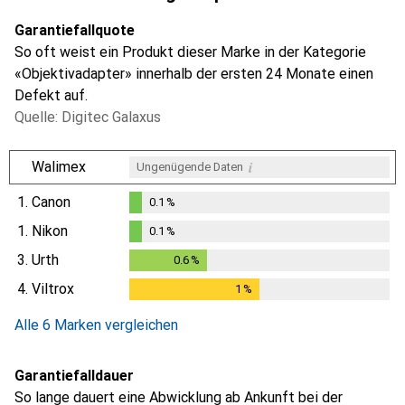
Garantiefallquote
So oft weist ein Produkt dieser Marke in der Kategorie
«Objektivadapter» innerhalb der ersten 24 Monate einen
Defekt auf.
Quelle: Digitec Galaxus
i
Walimex
Ungenügende Daten
1.
Canon
0.1
%
0.1
%
1.
Nikon
0.1
%
0.1
%
3.
Urth
0.6
%
0.6
%
4.
Viltrox
1
%
1
%
Alle 6 Marken vergleichen
Garantiefalldauer
So lange dauert eine Abwicklung ab Ankunft bei der