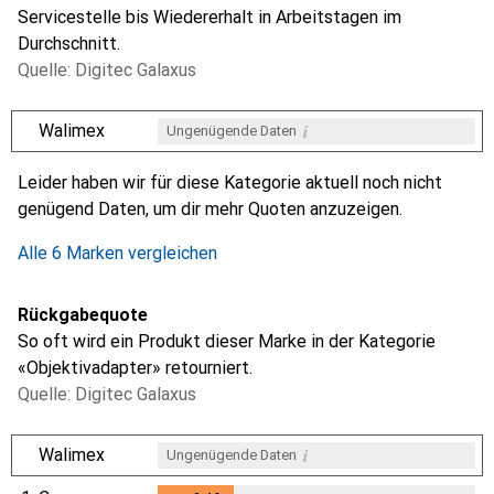
Servicestelle bis Wiedererhalt in Arbeitstagen im
Durchschnitt.
Quelle: Digitec Galaxus
i
Walimex
Ungenügende Daten
i
i
i
i
Ungenügende Daten
Ungenügende Daten
Ungenügende Daten
Ungenügende Daten
Leider haben wir für diese Kategorie aktuell noch nicht
genügend Daten, um dir mehr Quoten anzuzeigen.
Alle 6 Marken vergleichen
Rückgabequote
So oft wird ein Produkt dieser Marke in der Kategorie
«Objektivadapter» retourniert.
Quelle: Digitec Galaxus
i
Walimex
Ungenügende Daten