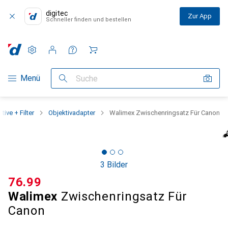
digitec
Zur App
Schneller finden und bestellen
Einstellungen
Kundenkonto
Vergleichslisten
Merklisten
Warenkorb
Navigation nach Kategorien
Menü
Suche
tive + Filter
Objektivadapter
Walimex Zwischenringsatz Für Canon
3 Bilder
CHF
76.99
Walimex
Zwischenringsatz Für
Canon