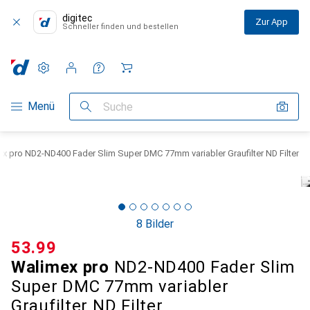
digitec
Zur App
Schneller finden und bestellen
Einstellungen
Kundenkonto
Vergleichslisten
Merklisten
Warenkorb
Navigation nach Kategorien
Menü
Suche
x pro ND2-ND400 Fader Slim Super DMC 77mm variabler Graufilter ND Filter
8 Bilder
CHF
53.99
Walimex pro
ND2-ND400 Fader Slim
Super DMC 77mm variabler
Graufilter ND Filter