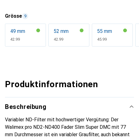
Grösse
9
49 mm
52 mm
55 mm
CHF
42.99
CHF
42.99
CHF
45.99
Produktinformationen
Beschreibung
Variabler ND-Filter mit hochwertiger Vergütung: Der
Walimex pro ND2-ND400 Fader Slim Super DMC mit 77
mm Durchmesser ist ein variabler Graufilter, auch bekannt