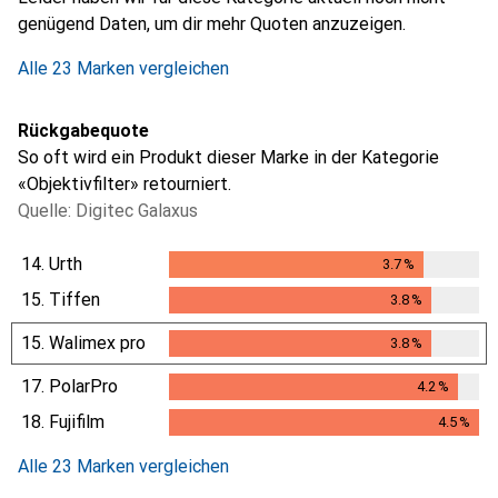
genügend Daten, um dir mehr Quoten anzuzeigen.
Alle 23 Marken vergleichen
Rückgabequote
So oft wird ein Produkt dieser Marke in der Kategorie
«Objektivfilter» retourniert.
Quelle: Digitec Galaxus
14.
Urth
3.7
%
3.7
%
15.
Tiffen
3.8
%
3.8
%
15.
Walimex pro
3.8
%
3.8
%
17.
PolarPro
4.2
%
4.2
%
18.
Fujifilm
4.5
%
4.5
%
Alle 23 Marken vergleichen