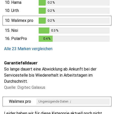
10.
Hama
0.2
%
0.2
%
10.
Urth
0.2
%
0.2
%
10.
Walimex pro
0.2
%
0.2
%
15.
Nisi
0.3
%
0.3
%
16.
PolarPro
0.4
%
0.4
%
Alle 23 Marken vergleichen
Garantiefalldauer
So lange dauert eine Abwicklung ab Ankunft bei der
Servicestelle bis Wiedererhalt in Arbeitstagen im
Durchschnitt.
Quelle: Digitec Galaxus
i
Walimex pro
Ungenügende Daten
i
i
i
i
Ungenügende Daten
Ungenügende Daten
Ungenügende Daten
Ungenügende Daten
Leider haben wir für diese Kategorie aktuell noch nicht