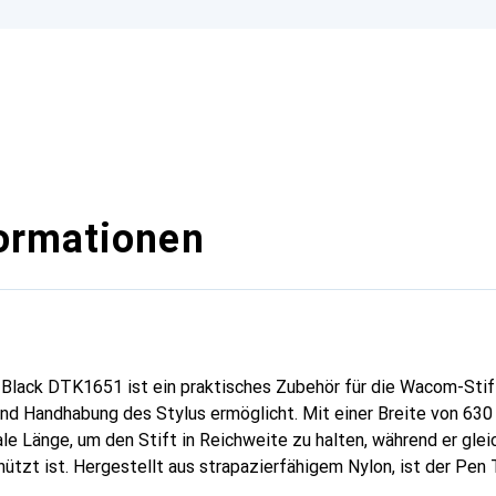
ormationen
lack DTK1651 ist ein praktisches Zubehör für die Wacom-Stift
nd Handhabung des Stylus ermöglicht. Mit einer Breite von 630
le Länge, um den Stift in Reichweite zu halten, während er gleic
tzt ist. Hergestellt aus strapazierfähigem Nylon, ist der Pen
n zu einer idealen Ergänzung für kreative Profis und Hobbyisten 