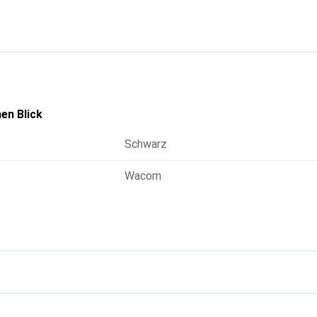
iten. Die Kompatibilität mit mehreren Wacom-Modellen, einsc
 macht ihn zu einem vielseitigen Zubehör, das in verschieden
esetzt werden kann. Der schwarze Farbton sorgt für ein elega
as sich nahtlos in die bestehende Ausrüstung einfügt.
en Blick
Schwarz
Wacom
g