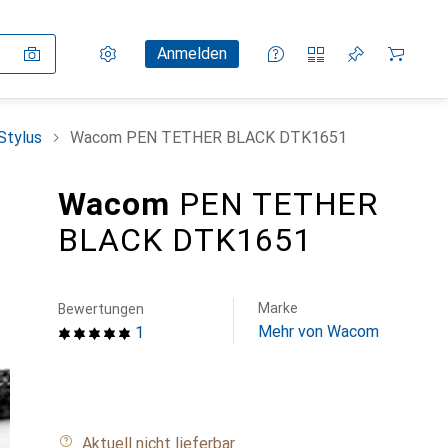
Einstellungen
Kundenkonto
Vergleichslisten
Merklisten
Warenkorb
Anmelden
Stylus
Wacom PEN TETHER BLACK DTK1651
Wacom
PEN TETHER
BLACK DTK1651
Marke
Bewertungen
Mehr von Wacom
1
Aktuell nicht lieferbar