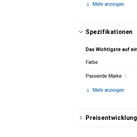
Mehr anzeigen
mit Wacom-Geräten arbe
DTK-2241 und DTH-2242,
Arbeitsumgebungen eing
unauffälliges Design, d
Spezifikationen
Das Wichtigste auf ein
Farbe
i
Passende Marke
Mehr anzeigen
Preisentwicklun