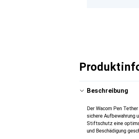
Produktinf
Beschreibung
Der Wacom Pen Tether B
sichere Aufbewahrung u
Stiftschutz eine optima
und Beschädigung geschü
als auch leicht, was ih