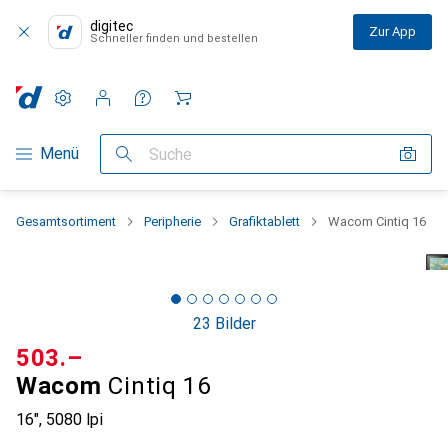
digitec
Zur App
Schneller finden und bestellen
Einstellungen
Kundenkonto
Vergleichslisten
Merklisten
Warenkorb
Navigation nach Kategorien
Menü
Suche
Gesamtsortiment
Peripherie
Grafiktablett
Wacom Cintiq 16
23 Bilder
CHF
503.–
Wacom
Cintiq 16
16", 5080 lpi