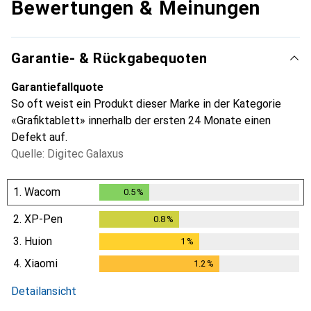
Bewertungen & Meinungen
Garantie- & Rückgabequoten
Garantiefallquote
So oft weist ein Produkt dieser Marke in der Kategorie
«Grafiktablett» innerhalb der ersten 24 Monate einen
Defekt auf.
Quelle: Digitec Galaxus
1.
Wacom
0.5
%
0.5
%
2.
XP-Pen
0.8
%
0.8
%
3.
Huion
1
%
1
%
4.
Xiaomi
1.2
%
1.2
%
i
Ungenügende Daten
Detailansicht