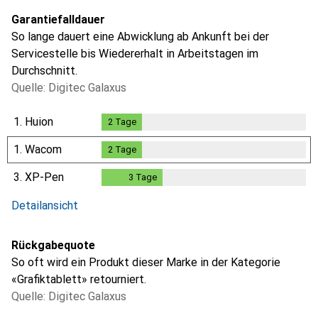
Garantiefalldauer
So lange dauert eine Abwicklung ab Ankunft bei der
Servicestelle bis Wiedererhalt in Arbeitstagen im
Durchschnitt.
Quelle: Digitec Galaxus
1.
Huion
2
Tage
2
Tage
1.
Wacom
2
Tage
2
Tage
3.
XP-Pen
3
Tage
3
Tage
i
i
Ungenügende Daten
Ungenügende Daten
Detailansicht
Rückgabequote
So oft wird ein Produkt dieser Marke in der Kategorie
«Grafiktablett» retourniert.
Quelle: Digitec Galaxus