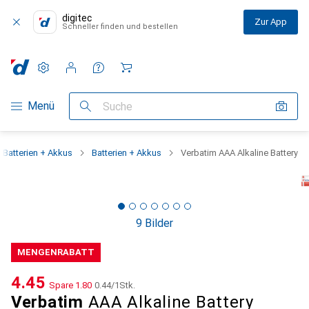
digitec
Zur App
Schneller finden und bestellen
Einstellungen
Kundenkonto
Vergleichslisten
Merklisten
Warenkorb
Navigation nach Kategorien
Menü
Suche
Batterien + Akkus
Batterien + Akkus
Verbatim AAA Alkaline Battery
9 Bilder
MENGENRABATT
CHF
4.45
Spare
CHF
1.80
CHF
0.44
/
1Stk.
Verbatim
AAA Alkaline Battery