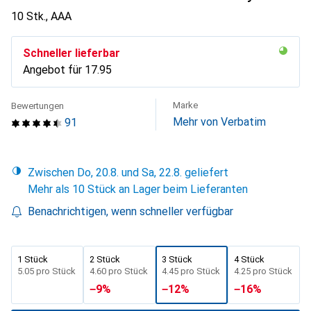
10 Stk., AAA
Schneller lieferbar
Angebot für
CHF
17.95
Marke
Bewertungen
Mehr von Verbatim
91
Zwischen Do, 20.8. und Sa, 22.8. geliefert
Mehr als 10 Stück an Lager beim Lieferanten
Benachrichtigen, wenn schneller verfügbar
1 Stück
2 Stück
3 Stück
4 Stück
CHF
5.05
pro Stück
CHF
4.60
pro Stück
CHF
4.45
pro Stück
CHF
4.25
pro Stück
−
9
%
−
12
%
−
16
%