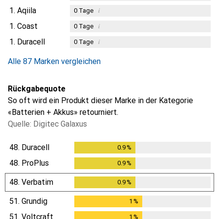
1.
Aqiila
i
0
Tage
1.
Coast
i
0
Tage
1.
Duracell
i
0
Tage
Alle 87 Marken vergleichen
Rückgabequote
So oft wird ein Produkt dieser Marke in der Kategorie
«Batterien + Akkus» retourniert.
Quelle: Digitec Galaxus
48.
Duracell
0.9
%
0.9
%
48.
ProPlus
0.9
%
0.9
%
48.
Verbatim
0.9
%
0.9
%
51.
Grundig
1
%
1
%
51.
Voltcraft
1
%
1
%