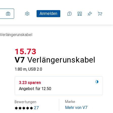
Einstellungen
Kundenkonto
Vergleichslisten
Merklisten
Warenkorb
Anmelden
Verlängerunskabel
CHF
15.73
V7
Verlängerunskabel
1.80 m, USB 2.0
CHF
3.23
sparen
Angebot für
CHF
12.50
Marke
Bewertungen
Mehr von V7
27