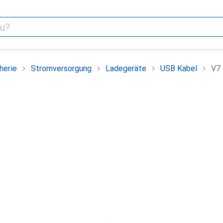
herie
Stromversorgung
Ladegeräte
USB Kabel
V7 