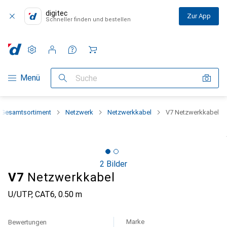
digitec
Zur App
Schneller finden und bestellen
Einstellungen
Kundenkonto
Vergleichslisten
Merklisten
Warenkorb
Navigation nach Kategorien
Menü
Suche
Gesamtsortiment
Netzwerk
Netzwerkkabel
V7 Netzwerkkabel
2 Bilder
V7
Netzwerkkabel
U/UTP, CAT6, 0.50 m
Marke
Bewertungen