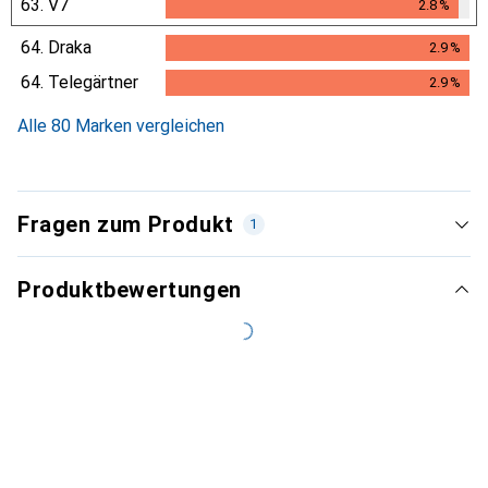
63.
V7
2.8
%
2.8
%
64.
Draka
2.9
%
2.9
%
64.
Telegärtner
2.9
%
2.9
%
Alle 80 Marken vergleichen
Fragen zum Produkt
1
Produktbewertungen