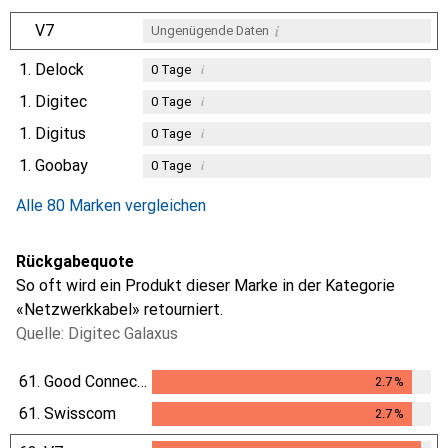
i
V7
Ungenügende Daten
1.
Delock
i
0
Tage
1.
Digitec
i
0
Tage
1.
Digitus
i
0
Tage
1.
Goobay
i
0
Tage
Alle 80 Marken vergleichen
Rückgabequote
So oft wird ein Produkt dieser Marke in der Kategorie
«Netzwerkkabel» retourniert.
Quelle: Digitec Galaxus
61.
Good Connections
2.7
%
2.7
%
61.
Swisscom
2.7
%
2.7
%