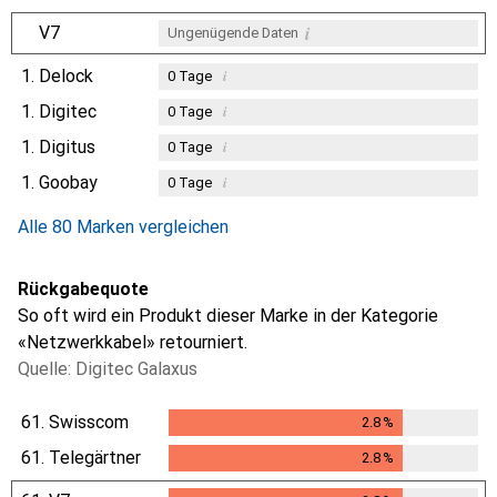
i
V7
Ungenügende Daten
1.
Delock
i
0
Tage
1.
Digitec
i
0
Tage
1.
Digitus
i
0
Tage
1.
Goobay
i
0
Tage
Alle 80 Marken vergleichen
Rückgabequote
So oft wird ein Produkt dieser Marke in der Kategorie
«Netzwerkkabel» retourniert.
Quelle: Digitec Galaxus
61.
Swisscom
2.8
%
2.8
%
61.
Telegärtner
2.8
%
2.8
%