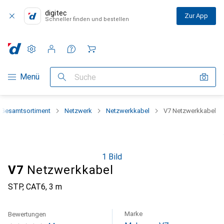
digitec
Zur App
Schneller finden und bestellen
Einstellungen
Kundenkonto
Vergleichslisten
Merklisten
Warenkorb
Navigation nach Kategorien
Menü
Suche
Gesamtsortiment
Netzwerk
Netzwerkkabel
V7 Netzwerkkabel
1 Bild
V7
Netzwerkkabel
STP, CAT6, 3 m
Marke
Bewertungen